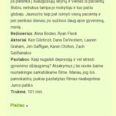
jis patenka į suaugusiūjų skyrių ir vienas iš pacientų
Bobis, netrukus tampa jo mokytoju ir tuo pačiu
globėju. Jaunuolis taip pat isimyli vieną pacientę ir
per penkias dienas, jis sužinos daug apie gyvenimą,
meilę…
Režisierius
: Anna Boden, Ryan Fleck
Aktoriai
: Keir Gilchrist, Dana DeVestern, Lauren
Graham, Jim Gaffigan, Karen Chilton, Zach
Galifianakis
Pastabos
: Kaip nugalėti depresiją ir vėl atrasti
gyvenimo džiaugsmą? Atsakymus į tai rasite šiame
nuotaikingai sarkatiškame filme. Manau, jog šis
pamokantis, puikiai pastatytas filmas neabejotinai
Jums patiks.
Trukmė
: 101 min.
Plačiau