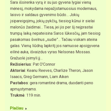
Sara išsirenka vyrą ir su juo gyvena lygiai vieną
mėnesį, mokydama nepažįstamuosius modernaus,
laisvo ir saldaus gyvenimo būdo… Jokių
įsipareigojimų, jokių pykčių, tiesiog kūnui ir sielai
malonūs žaidimai… Tiesa, jei jis per šį neįprastai
trumpą laiką nepateisina Saros lūkesčių, jam tiesiog
pasakomas švelnus „sudie”… Tačiau viskam ateina
galas. Vieną liūdną lapkritį jos namuose apsigyvena
eilinė auka, išvaizdus vyras Nelsonas Mossas.
Gražuolė įsimyli jį…
Režisierius
: Pat O’Connor
Aktoriai
: Keanu Reeves, Charlize Theron, Jason
Isaacs, Greg Germann, Liam Aiken
Pastabos
: gera romantinė drama, duodanti peno
apmąstymams.
Trukmė
: 119 min.
Plačiau