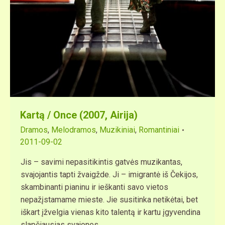
Kartą / Once (2007, Airija)
Dramos
,
Melodramos
,
Muzikiniai
,
Romantiniai
2011-09-02
Jis – savimi nepasitikintis gatvės muzikantas,
svajojantis tapti žvaigžde. Ji – imigrantė iš Čekijos,
skambinanti pianinu ir ieškanti savo vietos
nepažįstamame mieste. Jie susitinka netikėtai, bet
iškart įžvelgia vienas kito talentą ir kartu įgyvendina
slapčiausias svajones.