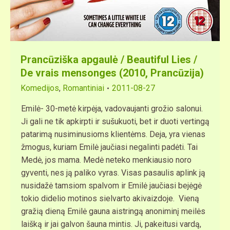
Prancūziška apgaulė / Beautiful Lies /
De vrais mensonges (2010, Prancūzija)
Komedijos
,
Romantiniai
2011-08-27
Emilė- 30-metė kirpėja, vadovaujanti grožio salonui.
Ji gali ne tik apkirpti ir sušukuoti, bet ir duoti vertingą
patarimą nusiminusioms klientėms. Deja, yra vienas
žmogus, kuriam Emilė jaučiasi negalinti padėti. Tai
Medė, jos mama. Medė neteko menkiausio noro
gyventi, nes ją paliko vyras. Visas pasaulis aplink ją
nusidažė tamsiom spalvom ir Emilė jaučiasi bejėgė
tokio didelio motinos sielvarto akivaizdoje. Vieną
gražią dieną Emilė gauna aistringą anoniminį meilės
laišką ir jai galvon šauna mintis. Ji, pakeitusi vardą,