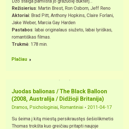
Džo staiga pamilsta jo gražuolę dukterį…
Režisierius
: Martin Brest, Ron Osborn, Jeff Reno
Aktoriai
: Brad Pitt, Anthony Hopkins, Claire Forlani,
Jake Weber, Marcia Gay Harden
Pastabos
: labai originalaus siužeto, labai lyriškas,
romantiškas filmas.
Trukmė
: 178 min.
Plačiau
Juodas balionas / The Black Balloon
(2008, Australija / Didžioji Britanija)
Dramos
,
Psichologiniai
,
Romantiniai
2011-04-17
Su šeima į kitą miestą persikraustęs šešiolikmetis
Thomas trokšta kuo greičiau pritapti naujoje