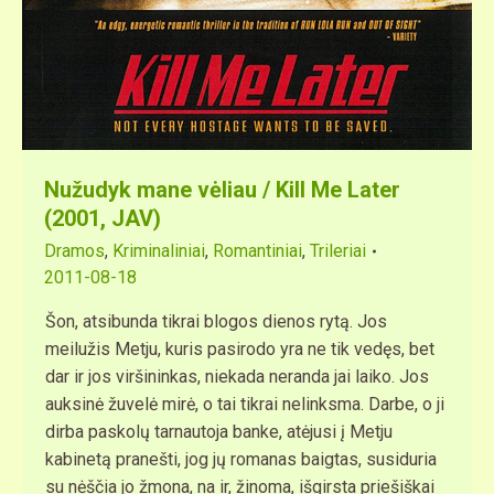
Nužudyk mane vėliau / Kill Me Later
(2001, JAV)
Dramos
,
Kriminaliniai
,
Romantiniai
,
Trileriai
2011-08-18
Šon, atsibunda tikrai blogos dienos rytą. Jos
meilužis Metju, kuris pasirodo yra ne tik vedęs, bet
dar ir jos viršininkas, niekada neranda jai laiko. Jos
auksinė žuvelė mirė, o tai tikrai nelinksma. Darbe, o ji
dirba paskolų tarnautoja banke, atėjusi į Metju
kabinetą pranešti, jog jų romanas baigtas, susiduria
su nėščia jo žmona, na ir, žinoma, išgirsta priešiškai