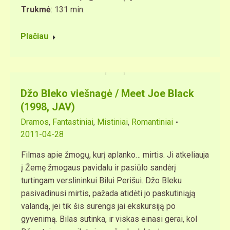
Trukmė
: 131 min.
Plačiau
Džo Bleko viešnagė / Meet Joe Black
(1998, JAV)
Dramos
,
Fantastiniai
,
Mistiniai
,
Romantiniai
2011-04-28
Filmas apie žmogų, kurį aplanko… mirtis. Ji atkeliauja
į Žemę žmogaus pavidalu ir pasiūlo sandėrį
turtingam verslininkui Bilui Perišui. Džo Bleku
pasivadinusi mirtis, pažada atidėti jo paskutiniąją
valandą, jei tik šis surengs jai ekskursiją po
gyvenimą. Bilas sutinka, ir viskas einasi gerai, kol