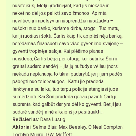
nusiteikusį Metju įrodinėjant, kad jis niekada ir
neketino dėl jos palikti savo žmonos. Apimta
nevilties ji impulsyviai nusprendžia nusižudyti –
nušokti nuo banko, kuriame dirba, stogo. Tuo metu,
kai ji ruošiasi šokti, Čarlis kaip tik apiplėšinėja banką,
norėdamas finansuoti savo viso gyvenimo svajonę –
gyventi tropinėje saloje. Kai plėšimo planas
neišdega, Čarlis bėga per stogą, kur sutinka Šon ir
greitai sudaro sandėrį – jis ją nužudys vėliau (nors
niekada neplanuoja to tikrai padaryti), jei ji jam padės
pabėgti nuo teisėsaugos. Kartu jie pradeda
lenktynes su laiku, tuo tarpu policija stengiasi juos
sumedžioti. Kai Šon pradeda geriau pažinti Čarlį ji
supranta, kad galbūt dar yra dėl ko gyventi. Bet ji jau
sudarė sandėrį ir nėra kaip iš jo pasitraukti.…
Režisierius
: Dana Lustig
Aktoriai
: Selma Blair, Max Beesley, O’Neal Compton,
Lochlyn Munro, D.W. Moffett