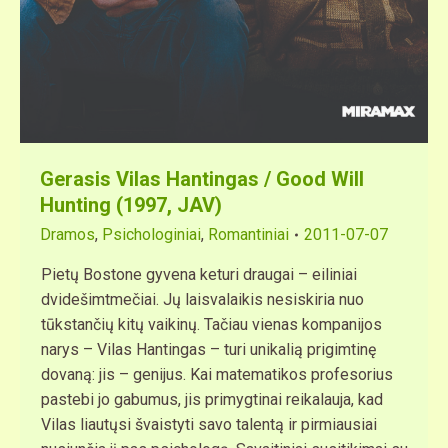
Gerasis Vilas Hantingas / Good Will
Hunting (1997, JAV)
Dramos
,
Psichologiniai
,
Romantiniai
2011-07-07
Pietų Bostone gyvena keturi draugai – eiliniai
dvidešimtmečiai. Jų laisvalaikis nesiskiria nuo
tūkstančių kitų vaikinų. Tačiau vienas kompanijos
narys – Vilas Hantingas – turi unikalią prigimtinę
dovaną: jis – genijus. Kai matematikos profesorius
pastebi jo gabumus, jis primygtinai reikalauja, kad
Vilas liautųsi švaistyti savo talentą ir pirmiausiai