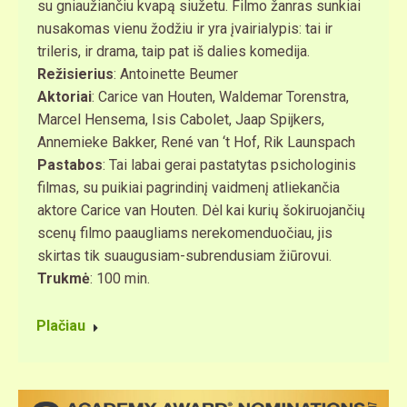
su gniaužiančiu kvapą siužetu. Filmo žanras sunkiai
nusakomas vienu žodžiu ir yra įvairialypis: tai ir
trileris, ir drama, taip pat iš dalies komedija.
Režisierius
: Antoinette Beumer
Aktoriai
: Carice van Houten, Waldemar Torenstra,
Marcel Hensema, Isis Cabolet, Jaap Spijkers,
Annemieke Bakker, René van ‘t Hof, Rik Launspach
Pastabos
: Tai labai gerai pastatytas psichologinis
filmas, su puikiai pagrindinį vaidmenį atliekančia
aktore Carice van Houten. Dėl kai kurių šokiruojančių
scenų filmo paaugliams nerekomenduočiau, jis
skirtas tik suaugusiam-subrendusiam žiūrovui.
Trukmė
: 100 min.
Plačiau