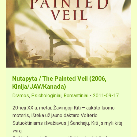
Nutapyta / The Painted Veil (2006,
Kinija/JAV/Kanada)
Dramos
,
Psichologiniai
,
Romantiniai
2011-09-17
20-ieji XX a. metai. Žavingoji Kiti – aukšto luomo
moteris, išteka už jauno daktaro Volterio.
Sutuoktiniams išvažiavus į Šanchajų, Kiti įsimyli kitą
vyrą.