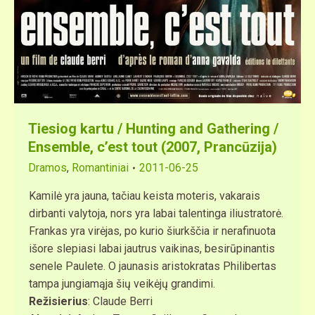
Tiesiog kartu / Hunting and Gathering /
Ensemble, c’est tout (2007, Prancūzija)
Dramos
,
Romantiniai
2011-06-25
Kamilė yra jauna, tačiau keista moteris, vakarais
dirbanti valytoja, nors yra labai talentinga iliustratorė.
Frankas yra virėjas, po kurio šiurkščia ir nerafinuota
išore slepiasi labai jautrus vaikinas, besirūpinantis
senele Paulete. O jaunasis aristokratas Philibertas
tampa jungiamąja šių veikėjų grandimi.
Režisierius
: Claude Berri