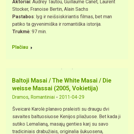
Aktoriai
: Audrey Tautou, Guillaume Canet, Laurent
Stocker, Franoise Bertin, Alain Sachs
Pastabos
: lyg ir neišsiskiriantis filmas, bet man
patiko ta gyvenimiška ir romantiška istorija.
Trukmė
: 97 min.
Plačiau
Baltoji Masai / The White Masai / Die
weisse Massai (2005, Vokietija)
Dramos
,
Romantiniai
2011-04-29
Šveicarė Karolė planavo praleisti su draugu dvi
savaites baltuosiuose Kenijos pliažuose. Bet kada ji
sutiko Lemalianą, masajų genties karį su savo
tradiciniais drabužiais, originalia šukuosena,