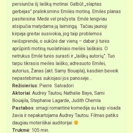
persiunčia šį laišką motinai. Galbūt „slaptas
gerbėjas” pralinksmins Emilės motiną. Emilės planas
pasiteisina: Medė vėl pražysta. Emilė lengviau
atsipučia matydama ją laimingą. Tačiau jaunoji
kirpėja greitai susivokia, jog taip problemos
neišsprendė, o sukūrė dar vieną – dabar ji turės
aprūpinti motiną nuolatiniais meilės laiškais. O
netrukus Emilė turės surasti ir „laiškų autorių”. Tuo
tarpu tikrasis meilės laiško, adresuoto Emilei,
autorius, Žanas (akt. Samy Bouajila), kasdien beveik
nepastebimas sukiojasi jos panosėje…
Režisierius
: Pierre Salvadori
Aktoriai
: Audrey Tautou, Nathalie Baye, Sami
Bouajila, Stephanie Lagarde, Judith Chemla
Pastabos
: smagi romantinė komedija su kaip visada
žavia ir nepakartojama Audrey Tautou. Filmas patiks
daugiau moteriškai auditorijai
Trukmė
: 105 min.