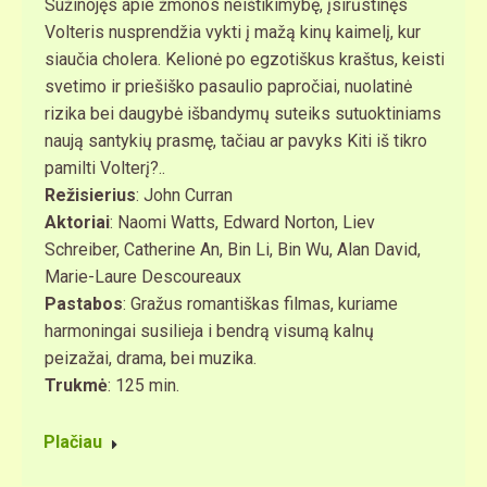
Sužinojęs apie žmonos neištikimybę, įsirūstinęs
Volteris nusprendžia vykti į mažą kinų kaimelį, kur
siaučia cholera. Kelionė po egzotiškus kraštus, keisti
svetimo ir priešiško pasaulio papročiai, nuolatinė
rizika bei daugybė išbandymų suteiks sutuoktiniams
naują santykių prasmę, tačiau ar pavyks Kiti iš tikro
pamilti Volterį?..
Režisierius
: John Curran
Aktoriai
: Naomi Watts, Edward Norton, Liev
Schreiber, Catherine An, Bin Li, Bin Wu, Alan David,
Marie-Laure Descoureaux
Pastabos
: Gražus romantiškas filmas, kuriame
harmoningai susilieja i bendrą visumą kalnų
peizažai, drama, bei muzika.
Trukmė
: 125 min.
Plačiau