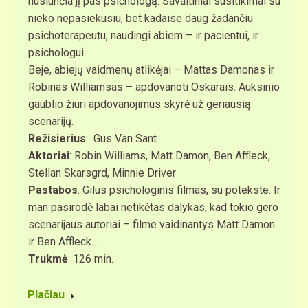
nusiunčia jį pas psichologą. Savaitiniai susitikimai su
nieko nepasiekusiu, bet kadaise daug žadančiu
psichoterapeutu, naudingi abiem – ir pacientui, ir
psichologui.
Beje, abiejų vaidmenų atlikėjai – Mattas Damonas ir
Robinas Williamsas – apdovanoti Oskarais. Auksinio
gaublio žiuri apdovanojimus skyrė už geriausią
scenarijų.
Režisierius
: Gus Van Sant
Aktoriai
: Robin Williams, Matt Damon, Ben Affleck,
Stellan Skarsgrd, Minnie Driver
Pastabos
. Gilus psichologinis filmas, su potekste. Ir
man pasirodė labai netikėtas dalykas, kad tokio gero
scenarijaus autoriai – filme vaidinantys Matt Damon
ir Ben Affleck…
Trukmė
: 126 min.
Plačiau