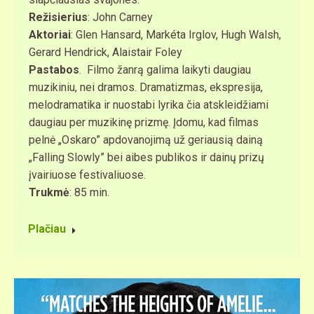
Režisierius
: John Carney
Aktoriai
: Glen Hansard, Markéta Irglov, Hugh Walsh,
Gerard Hendrick, Alaistair Foley
Pastabos
. Filmo žanrą galima laikyti daugiau
muzikiniu, nei dramos. Dramatizmas, ekspresija,
melodramatika ir nuostabi lyrika čia atskleidžiami
daugiau per muzikinę prizmę. Įdomu, kad filmas
pelnė „Oskaro” apdovanojimą už geriausią dainą
„Falling Slowly” bei aibes publikos ir dainų prizų
įvairiuose festivaliuose.
Trukmė
: 85 min.
Plačiau