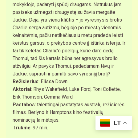
mokykloje, padaryti įspūdį draugams. Netrukus jam
pasiseka užmegzti draugystę su žavia mergaite
Jackie. Deja, yra viena kliūtis – jo vyresnysis brolis
Charlie serga autizmu, bėgiojo po miestą vienomis
kelnaitėmis, pačiu netikėčiausiu metu pradeda leisti
keistus garsus, o prekybos centre jį ištinka isterija. Ir
tai tik keletas Charlie’o poelgių, kurie daro gėdą
Thomui, tad šis kartais būna net agresyvus brolio
atžvilgiu. Ar pavyks Thomui, padedamam tėvų ir
Jackie, suprasti ir pamilti savo vyresnįjį brolį?
Režisierius
: Elissa Down
Aktoriai
: Rhys Wakefield, Luke Ford, Toni Collette,
Erik Thomson, Gemma Ward
Pastabos
: talentingai pastatytas australų režisierės
filmas. Berlyno ir Hamptons kino festivalių
nominacijų laimėtojas.
LT
Trukmė
: 97 min.