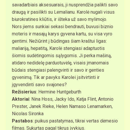
savadarbiais aksesuarais, ji nusprendžia palikti savo
draugą ir pasilikti su Lemalianu. Karolė nugali visus
biurokratines kliūtis, ir išteka už savo mylimojo.
Nors jiems sunkiai sekasi bendrauti, buvusi biznio
moteris ir masajų karys gyvena kartu, su visa vyro
gentimi. Nežiūrint į būdingas šiam kraštui ligas:
maliariją, hepatitą, Karolė stengiasi adaptuotis
šiomis sudėtingomis sąlygomis. Ji perka mašiną,
atidaro nedidelę parduotuvėlę, visais įmanomais
būdais stengiasi palengvinti ir savo ir genties
gyvenimą. Tik ar pavyks Karolei įsitvirtinti ir
įgyvendinti savo svajones?
Režisierius
: Hermine Huntgeburth
Aktoriai
: Nina Hoss, Jacky Ido, Katja Flint, Antonio
Prester, Janek Rieke, Helen Namaso Lenamarken,
Nicolas Sironka
Pastabos
: puikus pastatymas, tikrai vertas dėmesio
filmas. Sukurtas pagal tikrus įvykius.