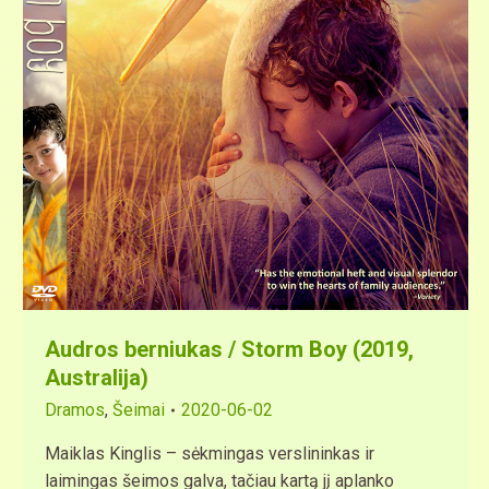
Audros berniukas / Storm Boy (2019,
Аustralija)
Dramos
,
Šeimai
2020-06-02
Maiklas Kinglis – sėkmingas verslininkas ir
laimingas šeimos galva, tačiau kartą jį aplanko