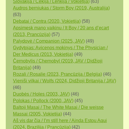
Slovakija / Čekija / Lenkija / Vokietija)
(63)
Audros berniukas / Storm Boy (2019, Аustralija)
(63)
Debatai / Contra (2020, Vokietija)
(58)
Apsimesk mano vaikinu / It Boy / 20 ans d’ecart
(2013, Prancūzija)
(57)
Palydovė / Companion (2025, JAV)
(49)
Gydytojas: Avicenos mokinys / The Physician /
Der Medicus (2013, Vokietija)
(49)
Černobylis / Chernobyl (2019, JAV / Didžioji
Britanija)
(49)
Rozali / Rosalie (2023, Prancūzija / Belgija)
(46)
Vieniši vilkai / Wolfs (2024, Didžioji Britanija / JAV)
(46)
Duobės / Holes (2003, JAV)
(46)
Polokas / Pollock (2000, JAV)
(45)
Baltoji Masai / The White Masai / Die weisse
Massai (2005, Vokietija)
(44)
Aš vis dar čia / I’m still here / Ainda Estou Aqui
(2024, Brazilija / Prancūzija)
(42)