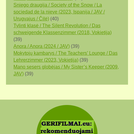
Sniego draugija / Society of the Snow / La
sociedad de la nieve (2023, Ispanija / JAV /
Urugvajus / Čilė)
(40)
Tylinti klasė / The Silent Revolution / Das
schweigende Klassenzimmer (2018, Vokietija)
(39)
Anora / Anora (2024 / JAV)
(39)
Mokytojų kambarys / The Teachers’ Lounge / Das
Lehrerzimmer (2023, Vokietija)
(39)
Mano sesers globėjas / My Sister’s Keeper (2009,
JAV)
(39)