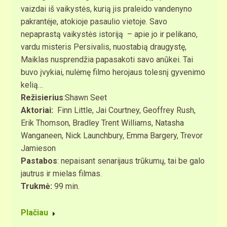
vaizdai iš vaikystės, kurią jis praleido vandenyno
pakrantėje, atokioje pasaulio vietoje. Savo
nepaprastą vaikystės istoriją – apie jo ir pelikano,
vardu misteris Persivalis, nuostabią draugystę,
Maiklas nusprendžia papasakoti savo anūkei. Tai
buvo įvykiai, nulėmę filmo herojaus tolesnį gyvenimo
kelią…
Režisierius
:Shawn Seet
Aktoriai:
Finn Little, Jai Courtney, Geoffrey Rush,
Erik Thomson, Bradley Trent Williams, Natasha
Wanganeen, Nick Launchbury, Emma Bargery, Trevor
Jamieson
Pastabos
: nepaisant senarijaus trūkumų, tai be galo
jautrus ir mielas filmas.
Trukmė:
99 min.
Plačiau