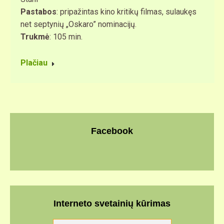
Pastabos
: pripažintas kino kritikų filmas, sulaukęs
net septynių „Oskaro” nominacijų.
Trukmė
: 105 min.
Plačiau
Facebook
Interneto svetainių kūrimas