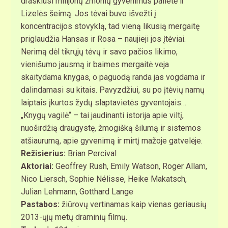
draskiusi milijonų žmonių gyvenimus palietė ir
Lizelės šeimą. Jos tėvai buvo išvežti į
koncentracijos stovyklą, tad vieną likusią mergaitę
priglaudžia Hansas ir Rosa – naujieji jos įtėviai.
Nerimą dėl tikrųjų tėvų ir savo pačios likimo,
vienišumo jausmą ir baimes mergaitė veja
skaitydama knygas, o paguodą randa jas vogdama ir
dalindamasi su kitais. Pavyzdžiui, su po įtėvių namų
laiptais įkurtos žydų slaptavietės gyventojais…
„Knygų vagilė“ – tai jaudinanti istorija apie viltį,
nuoširdžią draugystę, žmogišką šilumą ir sistemos
atšiaurumą, apie gyvenimą ir mirtį mažoje gatvelėje.
Režisierius:
Brian Percival
Aktoriai:
Geoffrey Rush, Emily Watson, Roger Allam,
Nico Liersch, Sophie Nélisse, Heike Makatsch,
Julian Lehmann, Gotthard Lange
Pastabos:
žiūrovų
vertinamas kaip vienas geriausių
2013-ųjų metų draminių filmų.