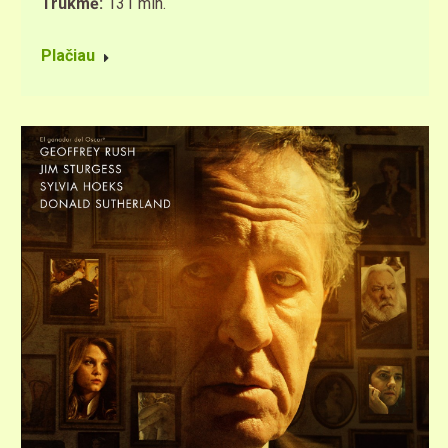
Trukmė:
131 min.
Plačiau