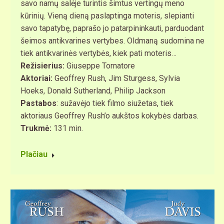
savo namų salėje turintis šimtus vertingų meno
kūrinių. Vieną dieną paslaptinga moteris, slepianti
savo tapatybę, paprašo jo patarpininkauti, parduodant
šeimos antikvarines vertybes. Oldmaną sudomina ne
tiek antikvarinės vertybės, kiek pati moteris…
Režisierius:
Giuseppe Tornatore
Aktoriai:
Geoffrey Rush, Jim Sturgess, Sylvia
Hoeks, Donald Sutherland, Philip Jackson
Pastabos
: sužavėjo tiek filmo siužetas, tiek
aktoriaus Geoffrey Rush’o aukštos kokybės darbas.
Trukmė:
131 min.
Plačiau