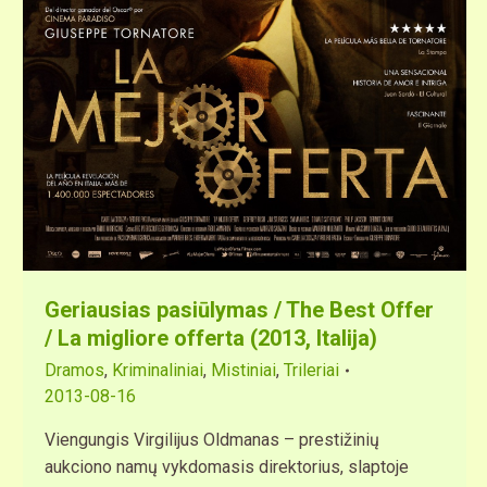
Geriausias pasiūlymas / The Best Offer
/ La migliore offerta (2013, Italija)
Dramos
,
Kriminaliniai
,
Mistiniai
,
Trileriai
2013-08-16
Viengungis Virgilijus Oldmanas – prestižinių
aukciono namų vykdomasis direktorius, slaptoje