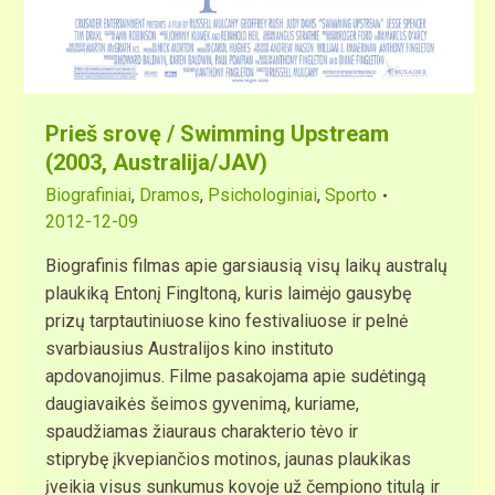
Prieš srovę / Swimming Upstream
(2003, Australija/JAV)
Biografiniai
,
Dramos
,
Psichologiniai
,
Sporto
2012-12-09
Biografinis filmas apie garsiausią visų laikų australų
plaukiką Entonį Fingltoną, kuris laimėjo gausybę
prizų tarptautiniuose kino festivaliuose ir pelnė
svarbiausius Australijos kino instituto
apdovanojimus. Filme pasakojama apie sudėtingą
daugiavaikės šeimos gyvenimą, kuriame,
spaudžiamas žiauraus charakterio tėvo ir
stiprybę įkvepiančios motinos, jaunas plaukikas
įveikia visus sunkumus kovoje už čempiono titulą ir