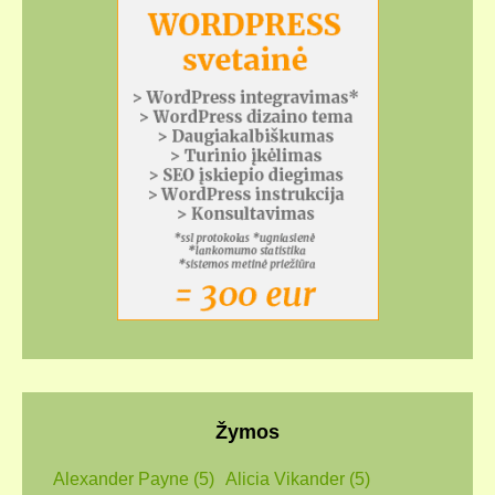
Žymos
Alexander Payne
(5)
Alicia Vikander
(5)