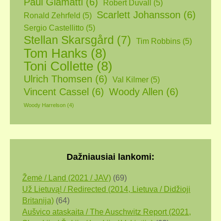
Paul Giamatti
(6)
Robert Duvall
(5)
Scarlett Johansson
(6)
Ronald Zehrfeld
(5)
Sergio Castellitto
(5)
Stellan Skarsgård
(7)
Tim Robbins
(5)
Tom Hanks
(8)
Toni Collette
(8)
Ulrich Thomsen
(6)
Val Kilmer
(5)
Vincent Cassel
(6)
Woody Allen
(6)
Woody Harrelson
(4)
Dažniausiai lankomi:
Žemė / Land (2021 / JAV)
(69)
Už Lietuvą! / Redirected (2014, Lietuva / Didžioji
Britanija)
(64)
Aušvico ataskaita / The Auschwitz Report (2021,