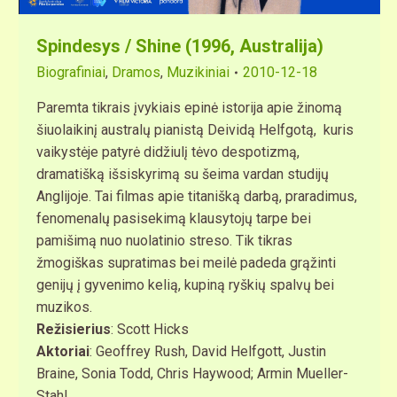
Spindesys / Shine (1996, Australija)
Biografiniai
,
Dramos
,
Muzikiniai
2010-12-18
Paremta tikrais įvykiais epinė istorija apie žinomą
šiuolaikinį australų pianistą Deividą Helfgotą, kuris
vaikystėje patyrė didžiulį tėvo despotizmą,
dramatišką išsiskyrimą su šeima vardan studijų
Anglijoje. Tai filmas apie titanišką darbą, praradimus,
fenomenalų pasisekimą klausytojų tarpe bei
pamišimą nuo nuolatinio streso. Tik tikras
žmogiškas supratimas bei meilė padeda grąžinti
genijų į gyvenimo kelią, kupiną ryškių spalvų bei
muzikos.
Režisierius
: Scott Hicks
Aktoriai
: Geoffrey Rush, David Helfgott, Justin
Braine, Sonia Todd, Chris Haywood; Armin Mueller-
Stahl