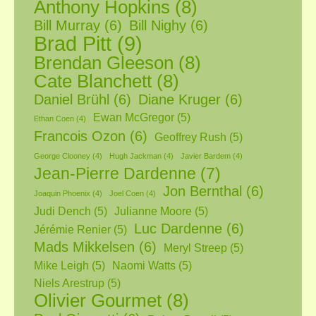
Anthony Hopkins
(8)
Bill Murray
(6)
Bill Nighy
(6)
Brad Pitt
(9)
Brendan Gleeson
(8)
Cate Blanchett
(8)
Daniel Brühl
(6)
Diane Kruger
(6)
Ewan McGregor
(5)
Ethan Coen
(4)
Francois Ozon
(6)
Geoffrey Rush
(5)
George Clooney
(4)
Hugh Jackman
(4)
Javier Bardem
(4)
Jean-Pierre Dardenne
(7)
Jon Bernthal
(6)
Joaquin Phoenix
(4)
Joel Coen
(4)
Judi Dench
(5)
Julianne Moore
(5)
Luc Dardenne
(6)
Jérémie Renier
(5)
Mads Mikkelsen
(6)
Meryl Streep
(5)
Mike Leigh
(5)
Naomi Watts
(5)
Niels Arestrup
(5)
Olivier Gourmet
(8)