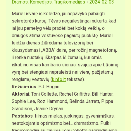
Dramos
,
Komedijos
,
Tragikomedijos
2024-02-03
Muriel išvarė iš koledžo, jai nepavyko pabaigti
sekretorės kursų. Tėvas negailestingai nukerta, kad
jai jau pernelyg vėlu pradėti bet kokią veiklą, o
draugės atima vestuvėse pagautą puokštę. Muriel
leidžia dienas žiūrėdama televizorių bei
klausydamasi „ABBA“ dainų per rožinį magnetofoną,
ji renka nuotakų iškarpas iš žurnalų, kuriomis
iškabino visas kambario sienas, svajoja apie būsimą
vyrą bei stengiasi nepraleisti nei vienų pažįstamų
rengiamų vestuvių (
kinfo.lt
tekstas).
Režisierius
: P.J. Hogan
Aktoriai
: Toni Collette, Rachel Griffiths, Bill Hunter,
Sophie Lee, Roz Hammond, Belinda Jarrett, Pippa
Grandison, Jeanie Drynan
Pastabos
: filmas mielas, juokingas, gyvenimiškas,
nestokojantis optimizmo bei… dramatizmo. Puiki
tragikomedija su žaviąja Toni Collette pagrindiniame