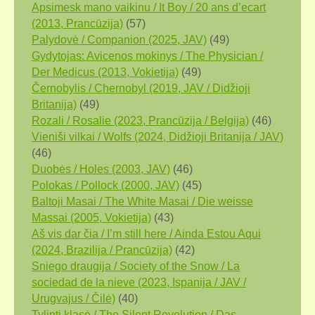
Apsimesk mano vaikinu / It Boy / 20 ans d’ecart
(2013, Prancūzija)
(57)
Palydovė / Companion (2025, JAV)
(49)
Gydytojas: Avicenos mokinys / The Physician /
Der Medicus (2013, Vokietija)
(49)
Černobylis / Chernobyl (2019, JAV / Didžioji
Britanija)
(49)
Rozali / Rosalie (2023, Prancūzija / Belgija)
(46)
Vieniši vilkai / Wolfs (2024, Didžioji Britanija / JAV)
(46)
Duobės / Holes (2003, JAV)
(46)
Polokas / Pollock (2000, JAV)
(45)
Baltoji Masai / The White Masai / Die weisse
Massai (2005, Vokietija)
(43)
Aš vis dar čia / I’m still here / Ainda Estou Aqui
(2024, Brazilija / Prancūzija)
(42)
Sniego draugija / Society of the Snow / La
sociedad de la nieve (2023, Ispanija / JAV /
Urugvajus / Čilė)
(40)
Tylinti klasė / The Silent Revolution / Das