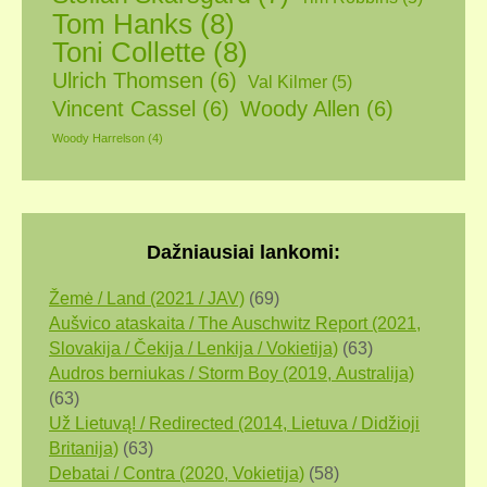
Tom Hanks
(8)
Toni Collette
(8)
Ulrich Thomsen
(6)
Val Kilmer
(5)
Vincent Cassel
(6)
Woody Allen
(6)
Woody Harrelson
(4)
Dažniausiai lankomi:
Žemė / Land (2021 / JAV)
(69)
Aušvico ataskaita / The Auschwitz Report (2021,
Slovakija / Čekija / Lenkija / Vokietija)
(63)
Audros berniukas / Storm Boy (2019, Аustralija)
(63)
Už Lietuvą! / Redirected (2014, Lietuva / Didžioji
Britanija)
(63)
Debatai / Contra (2020, Vokietija)
(58)