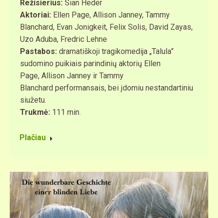
Režisierius:
Sian Heder
Aktoriai:
Ellen Page, Allison Janney, Tammy
Blanchard, Evan Jonigkeit, Felix Solis, David Zayas,
Uzo Aduba, Fredric Lehne
Pastabos:
dramatiškoji tragikomedija „Talula”
sudomino puikiais parindinių aktorių Ellen
Page, Allison Janney ir Tammy
Blanchard performansais, bei įdomiu nestandartiniu
siužetu.
​Trukmė:
111 min.
Plačiau