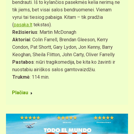
bendrauti. Iš to kylančios pasekmės kelia nerimą ne
tik jiems, bet visai salos bendruomenei. Vienam
vyrui tai tiesiog pabaiga. Kitam – tik pradžia
(
pasaka.lt
tekstas).
Režisierius
: Martin McDonagh
Aktoriai
: Colin Farrell, Brendan Gleeson, Kerry
Condon, Pat Shortt, Gary Lydon, Jon Kenny, Barry
Keoghan, Sheila Flitton, John Carty, Oliver Farrelly
Pastabos
: niūri tragikomedija, be kita ko žavinti ir
nuostabiu airiškos salos gamtovaizdžiu.
Trukmė
: 114 min.
Plačiau