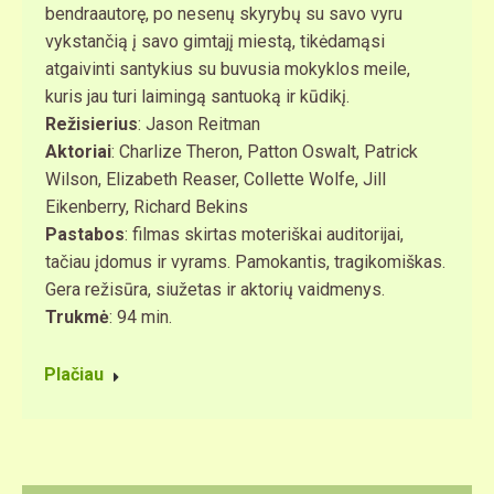
bendraautorę, po nesenų skyrybų su savo vyru
vykstančią į savo gimtajį miestą, tikėdamąsi
atgaivinti santykius su buvusia mokyklos meile,
kuris jau turi laimingą santuoką ir kūdikį.
Režisierius
: Jason Reitman
Aktoriai
: Charlize Theron, Patton Oswalt, Patrick
Wilson, Elizabeth Reaser, Collette Wolfe, Jill
Eikenberry, Richard Bekins
Pastabos
: filmas skirtas moteriškai auditorijai,
tačiau įdomus ir vyrams. Pamokantis, tragikomiškas.
Gera režisūra, siužetas ir aktorių vaidmenys.
Trukmė
: 94 min.
Plačiau