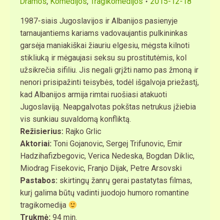
Dramos
,
Komedijos
,
Tragikomedijos
2015-12-18
1987-siais Jugoslavijos ir Albanijos pasienyje
tarnaujantiems kariams vadovaujantis pulkininkas
garsėja maniakiškai žiauriu elgesiu, mėgsta kilnoti
stikliuką ir mėgaujasi seksu su prostitutėmis, kol
užsikrečia sifiliu. Jis negali grįžti namo pas žmoną ir
nenori prisipažinti teisybės, todėl išgalvoja priežastį,
kad Albanijos armija rimtai ruošiasi atakuoti
Jugoslaviją. Neapgalvotas pokštas netrukus įžiebia
vis sunkiau suvaldomą konfliktą.
Režisierius:
Rajko Grlic
Aktoriai:
Toni Gojanovic, Sergej Trifunovic, Emir
Hadzihafizbegovic, Verica Nedeska, Bogdan Diklic,
Miodrag Fisekovic, Franjo Dijak, Petre Arsovski
Pastabos:
skirtingų žanrų gerai pastatytas filmas,
kurį galima būtų vadinti juodojo humoro romantine
tragikomedija
Trukmė:
94 min.