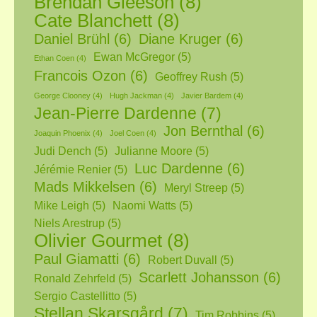
Brendan Gleeson
(8)
Cate Blanchett
(8)
Daniel Brühl
(6)
Diane Kruger
(6)
Ewan McGregor
(5)
Ethan Coen
(4)
Francois Ozon
(6)
Geoffrey Rush
(5)
George Clooney
(4)
Hugh Jackman
(4)
Javier Bardem
(4)
Jean-Pierre Dardenne
(7)
Jon Bernthal
(6)
Joaquin Phoenix
(4)
Joel Coen
(4)
Judi Dench
(5)
Julianne Moore
(5)
Luc Dardenne
(6)
Jérémie Renier
(5)
Mads Mikkelsen
(6)
Meryl Streep
(5)
Mike Leigh
(5)
Naomi Watts
(5)
Niels Arestrup
(5)
Olivier Gourmet
(8)
Paul Giamatti
(6)
Robert Duvall
(5)
Scarlett Johansson
(6)
Ronald Zehrfeld
(5)
Sergio Castellitto
(5)
Stellan Skarsgård
(7)
Tim Robbins
(5)