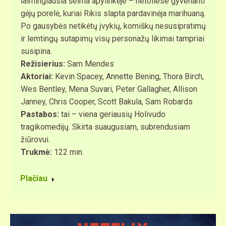
laimingiausia šeima apylinkėje – netoliese gyvenanti
gėjų porelė, kuriai Rikis slapta pardavinėja marihuaną.
Po gausybės netikėtų įvykių, komiškų nesusipratimų
ir lemtingų sutapimų visų personažų likimai tampriai
susipina.
Režisierius:
Sam Mendes
Aktoriai:
Kevin Spacey, Annette Bening, Thora Birch,
Wes Bentley, Mena Suvari, Peter Gallagher, Allison
Janney, Chris Cooper, Scott Bakula, Sam Robards
Pastabos:
tai – viena geriausių Holivudo
tragikomedijų. Skirta suaugusiam, subrendusiam
žiūrovui.
Trukmė:
122 min.
Plačiau