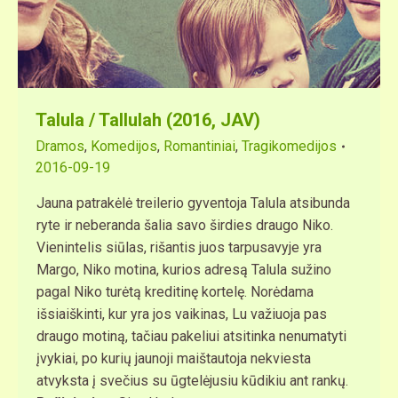
Таlula / Tallulah (2016, JAV)
Dramos
,
Komedijos
,
Romantiniai
,
Tragikomedijos
2016-09-19
Jauna patrakėlė treilerio gyventoja Talula atsibunda
ryte ir neberanda šalia savo širdies draugo Niko.
Vienintelis siūlas, rišantis juos tarpusavyje yra
Margo, Niko motina, kurios adresą Talula sužino
pagal Niko turėtą kreditinę kortelę. Norėdama
išsiaiškinti, kur yra jos vaikinas, Lu važiuoja pas
draugo motiną, tačiau pakeliui atsitinka nenumatyti
įvykiai, po kurių jaunoji maištautoja nekviesta
atvyksta į svečius su ūgtelėjusiu kūdikiu ant rankų.