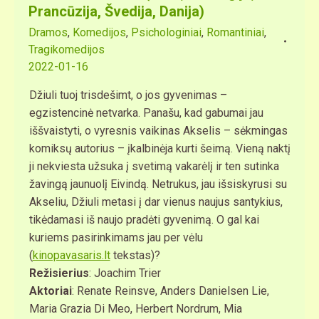
Prancūzija, Švedija, Danija)
Dramos
,
Komedijos
,
Psichologiniai
,
Romantiniai
,
Tragikomedijos
2022-01-16
Džiuli tuoj trisdešimt, o jos gyvenimas –
egzistencinė netvarka. Panašu, kad gabumai jau
iššvaistyti, o vyresnis vaikinas Akselis – sėkmingas
komiksų autorius – įkalbinėja kurti šeimą. Vieną naktį
ji nekviesta užsuka į svetimą vakarėlį ir ten sutinka
žavingą jaunuolį Eivindą. Netrukus, jau išsiskyrusi su
Akseliu, Džiuli metasi į dar vienus naujus santykius,
tikėdamasi iš naujo pradėti gyvenimą. O gal kai
kuriems pasirinkimams jau per vėlu
(
kinopavasaris.lt
tekstas)?
Režisierius
: Joachim Trier
Aktoriai
: Renate Reinsve, Anders Danielsen Lie,
Maria Grazia Di Meo, Herbert Nordrum, Mia