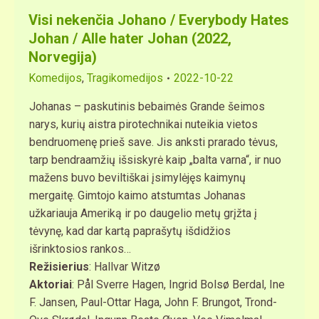
Visi nekenčia Johano / Everybody Hates
Johan / Alle hater Johan (2022,
Norvegija)
Komedijos
,
Tragikomedijos
2022-10-22
Johanas – paskutinis bebaimės Grande šeimos
narys, kurių aistra pirotechnikai nuteikia vietos
bendruomenę prieš save. Jis anksti prarado tėvus,
tarp bendraamžių išsiskyrė kaip „balta varna“, ir nuo
mažens buvo beviltiškai įsimylėjęs kaimynų
mergaitę. Gimtojo kaimo atstumtas Johanas
užkariauja Ameriką ir po daugelio metų grįžta į
tėvynę, kad dar kartą paprašytų išdidžios
išrinktosios rankos…
​Režisierius
: Hallvar Witzø
Aktoriai
: Pål Sverre Hagen, Ingrid Bolsø Berdal, Ine
F. Jansen, Paul-Ottar Haga, John F. Brungot, Trond-