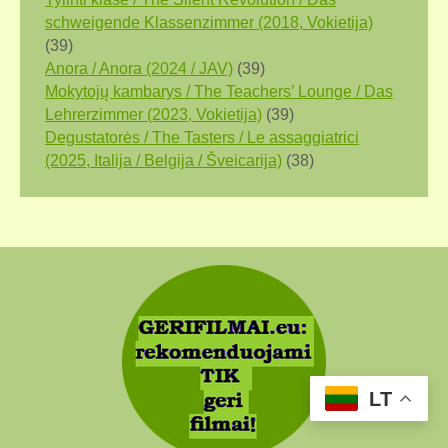
schweigende Klassenzimmer (2018, Vokietija)
(39)
Anora / Anora (2024 / JAV)
(39)
Mokytojų kambarys / The Teachers’ Lounge / Das
Lehrerzimmer (2023, Vokietija)
(39)
Degustatorės / The Tasters / Le assaggiatrici
(2025, Italija / Belgija / Šveicarija)
(38)
LT