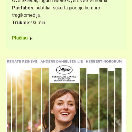
Ove Skrødal, Ingunn Beate Øyen, Vee Vimolmal
Pastabos
: subtiliai sukurta juodojo humoro
tragikomedija.
Trukmė
: 93 min.
Plačiau