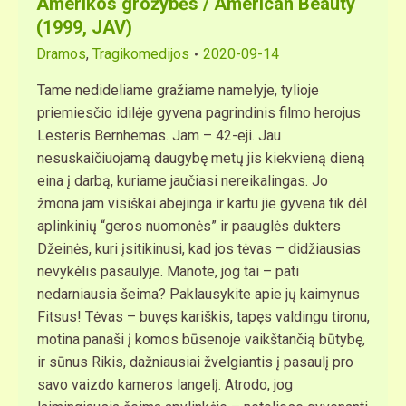
Amerikos grožybės / American Beauty
(1999, JAV)
Dramos
,
Tragikomedijos
2020-09-14
Tame nedideliame gražiame namelyje, tylioje
priemiesčio idilėje gyvena pagrindinis filmo herojus
Lesteris Bernhemas. Jam – 42-eji. Jau
nesuskaičiuojamą daugybę metų jis kiekvieną dieną
eina į darbą, kuriame jaučiasi nereikalingas. Jo
žmona jam visiškai abejinga ir kartu jie gyvena tik dėl
aplinkinių “geros nuomonės” ir paauglės dukters
Džeinės, kuri įsitikinusi, kad jos tėvas – didžiausias
nevykėlis pasaulyje. Manote, jog tai – pati
nedarniausia šeima? Paklausykite apie jų kaimynus
Fitsus! Tėvas – buvęs kariškis, tapęs valdingu tironu,
motina panaši į komos būsenoje vaikštančią būtybę,
ir sūnus Rikis, dažniausiai žvelgiantis į pasaulį pro
savo vaizdo kameros langelį. Atrodo, jog