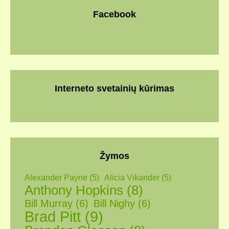
Facebook
Interneto svetainių kūrimas
Žymos
Alexander Payne
(5)
Alicia Vikander
(5)
Anthony Hopkins
(8)
Bill Murray
(6)
Bill Nighy
(6)
Brad Pitt
(9)