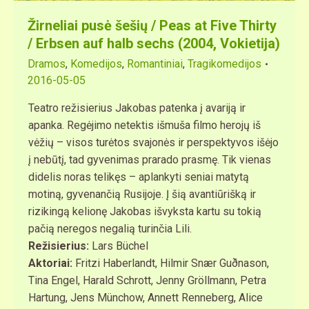
Žirneliai pusė šešių / Peas at Five Thirty
/ Erbsen auf halb sechs (2004, Vokietija)
Dramos
,
Komedijos
,
Romantiniai
,
Tragikomedijos
2016-05-05
Teatro režisierius Jakobas patenka į avariją ir
apanka. Regėjimo netektis išmuša filmo herojų iš
vėžių – visos turėtos svajonės ir perspektyvos išėjo
į nebūtį, tad gyvenimas prarado prasmę. Tik vienas
didelis noras telikęs – aplankyti seniai matytą
motiną, gyvenančią Rusijoje. Į šią avantiūrišką ir
rizikingą kelionę Jakobas išvyksta kartu su tokią
pačią neregos negalią turinčia Lili.
Režisierius:
Lars Büchel
Aktoriai:
Fritzi Haberlandt, Hilmir Snær Guðnason,
Tina Engel, Harald Schrott, Jenny Gröllmann, Petra
Hartung, Jens Münchow, Annett Renneberg, Alice