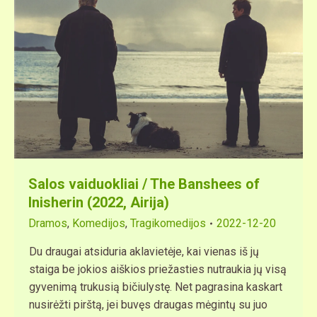
Salos vaiduokliai / The Banshees of
Inisherin (2022, Airija)
Dramos
,
Komedijos
,
Tragikomedijos
2022-12-20
Du draugai atsiduria aklavietėje, kai vienas iš jų
staiga be jokios aiškios priežasties nutraukia jų visą
gyvenimą trukusią bičiulystę. Net pagrasina kaskart
nusirėžti pirštą, jei buvęs draugas mėgintų su juo