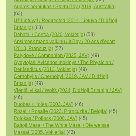
Audros berniukas / Storm Boy (2019, Аustralija)
(63)
Už Lietuvą! / Redirected (2014, Lietuva / Didžioji
Britanija)
(63)
Debatai / Contra (2020, Vokietija)
(58)
Apsimesk mano vaikinu / It Boy / 20 ans d’ecart
(2013, Prancūzija)
(57)
Palydovė / Companion (2025, JAV)
(49)
Gydytojas: Avicenos mokinys / The Physician /
Der Medicus (2013, Vokietija)
(49)
Černobylis / Chernobyl (2019, JAV / Didžioji
Britanija)
(49)
Vieniši vilkai / Wolfs (2024, Didžioji Britanija / JAV)
(46)
Duobės / Holes (2003, JAV)
(46)
Rozali / Rosalie (2023, Prancūzija / Belgija)
(45)
Polokas / Pollock (2000, JAV)
(45)
Baltoji Masai / The White Masai / Die weisse
Massai (2005, Vokietija)
(43)