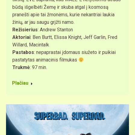
būdą išgelbėti Žemę ir skuba atgal į kosmosą
pranešti apie tai žmonėms, kurie nekantriai laukia
žinių, ar jau saugu grįžti namo.
Režisierius
: Andrew Stanton
Aktoriai
: Ben Burtt, Elissa Knight, Jeff Garlin, Fred
Willard, Macintalk
Pastabos
: nepaprastai įdomaus siužeto ir puikiai
pastatytas animacinis filmukas
Trukmė
: 97 min.
Plačiau