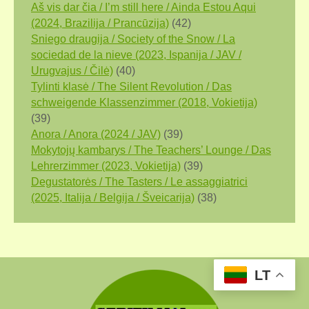
Aš vis dar čia / I’m still here / Ainda Estou Aqui
(2024, Brazilija / Prancūzija)
(42)
Sniego draugija / Society of the Snow / La
sociedad de la nieve (2023, Ispanija / JAV /
Urugvajus / Čilė)
(40)
Tylinti klasė / The Silent Revolution / Das
schweigende Klassenzimmer (2018, Vokietija)
(39)
Anora / Anora (2024 / JAV)
(39)
Mokytojų kambarys / The Teachers’ Lounge / Das
Lehrerzimmer (2023, Vokietija)
(39)
Degustatorės / The Tasters / Le assaggiatrici
(2025, Italija / Belgija / Šveicarija)
(38)
LT