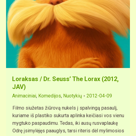
Loraksas / Dr. Seuss’ The Lorax (2012,
JAV)
Animaciniai
,
Komedijos
,
Nuotykių
2012-04-09
Filmo siužetas žiūrovą nukels į spalvingą pasaulį,
kuriame iš plastiko sukurta aplinka keičiasi vos vienu
mygtuko paspaudimu. Tedas, iki ausų rusvaplaukę
Odrę įsimylėjęs paauglys, tarsi riteris dėl mylimosios