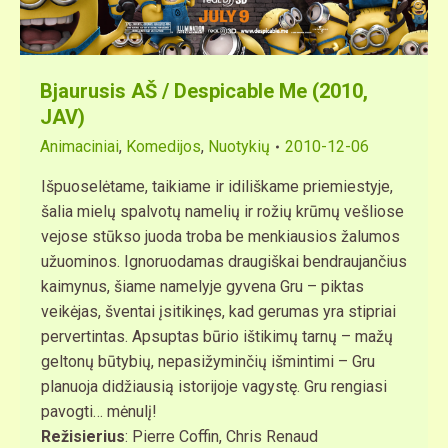
Bjaurusis AŠ / Despicable Me (2010,
JAV)
Animaciniai
,
Komedijos
,
Nuotykių
2010-12-06
Išpuoselėtame, taikiame ir idiliškame priemiestyje,
šalia mielų spalvotų namelių ir rožių krūmų vešliose
vejose stūkso juoda troba be menkiausios žalumos
užuominos. Ignoruodamas draugiškai bendraujančius
kaimynus, šiame namelyje gyvena Gru – piktas
veikėjas, šventai įsitikinęs, kad gerumas yra stipriai
pervertintas. Apsuptas būrio ištikimų tarnų – mažų
geltonų būtybių, nepasižyminčių išmintimi – Gru
planuoja didžiausią istorijoje vagystę. Gru rengiasi
pavogti… mėnulį!
Režisierius
: Pierre Coffin, Chris Renaud