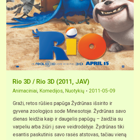
Rio 3D / Rio 3D (2011, JAV)
Animaciniai
,
Komedijos
,
Nuotykių
2011-05-09
Graži, retos rūšies papūga Žydrūnas išsirito ir
gyvena zoologijos sode Minesotoje. Žydrūnas savo
dienas leidžia kaip ir daugelis papūgų – žaidžia su
varpeliu arba žiūri į save veidrodėlyje. Žydrūnas tiki
esantis paskutinis savo rasės atstovas, tačiau vieną