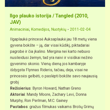
Ilgo plauko istorija / Tangled (2010,
JAV)
Animaciniai
,
Komedijos
,
Nuotykių
2011-02-04
Ilgaplaukė princesė Auksaplaukė jau 18 metų viena
gyvena bokšte – ją, dar visai kūdikį, piktadariai
pagrobė ir čia įkalino. Mergina nei karto nebuvo
nusileidusi žemyn, tad yra naivi ir visiškai nežino
gyvenimo skonio. Vieną dieną jos kambaryje
išdygsta Flynnas Rideris, tačiau, deja, visai ne
princesės gelbėti, o paslėpti bokšte savo naujausią
grobį
Režisierius
: Byron Howard, Nathan Greno
Aktoriai
: Mandy Moore, Zachary Levi, Donna
Murphy, Ron Perlman, M.C. Gainey
Pastabos
: gražus filmukas vaikams Brolių Grimų