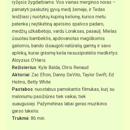
ryžęsis žygdarbiams. Vos vienas merginos noras –
pamatyti paskutinį gyvą medį žemėje, ir Tedas
leidžiasi į nuotykių kupiną kelionę, kurios metu
patenka į neįtikėtiną apelsino spalvos padaro,
medžių užkalbėtojo, vardu Loraksas, pasaulį. Mielas
ūsuotas bambeklis, apdovanotas magiškomis
galiomis, bando išsaugoti natūralią gamtą ir savo
aplinką, kuriai grėsmę kelia nesusipratėlis medkirtys
Aloyzius O’Haris.
Režisierius
: Kyle Balda, Chris Renaud
Aktoriai
: Zac Efron, Danny DeVito, Taylor Swift, Ed
Helms, Betty White
Pastabos
: nuostabus pamokantis filmukas, kurį su
malonumu pasižiūrės tiek vaikai, tiek
suaugusieji. Pažymėtinas labai geras muzikinis
garso takelis.
Trukmė
: 86 min.