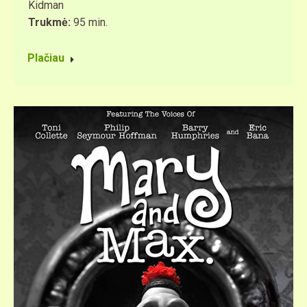
Kidman
Trukmė:
95 min.
Plačiau