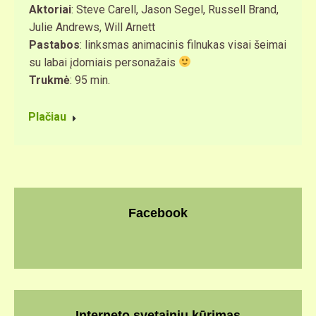
Aktoriai
: Steve Carell, Jason Segel, Russell Brand,
Julie Andrews, Will Arnett
Pastabos
: linksmas animacinis filnukas visai šeimai
su labai įdomiais personažais
Trukmė
: 95 min.
Plačiau
Facebook
Interneto svetainių kūrimas