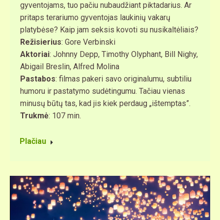
gyventojams, tuo pačiu nubaudžiant piktadarius. Ar
pritaps terariumo gyventojas laukinių vakarų
platybėse? Kaip jam seksis kovoti su nusikaltėliais?
Režisierius
: Gore Verbinski
Aktoriai
: Johnny Depp, Timothy Olyphant, Bill Nighy,
Abigail Breslin, Alfred Molina
Pastabos
: filmas pakeri savo originalumu, subtiliu
humoru ir pastatymo sudėtingumu. Tačiau vienas
minusų būtų tas, kad jis kiek perdaug „ištemptas”.
Trukmė
: 107 min.
Plačiau