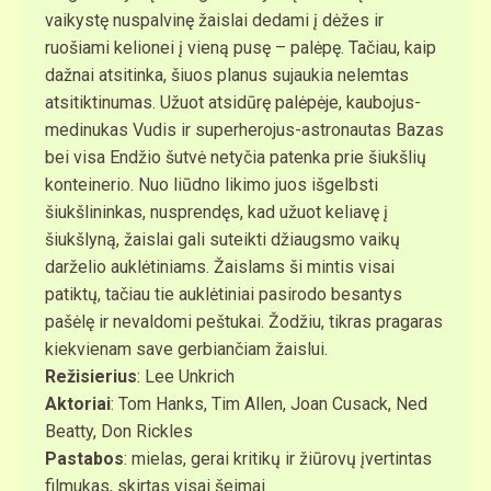
vaikystę nuspalvinę žaislai dedami į dėžes ir
ruošiami kelionei į vieną pusę – palėpę. Tačiau, kaip
dažnai atsitinka, šiuos planus sujaukia nelemtas
atsitiktinumas. Užuot atsidūrę palėpėje, kaubojus-
medinukas Vudis ir superherojus-astronautas Bazas
bei visa Endžio šutvė netyčia patenka prie šiukšlių
konteinerio. Nuo liūdno likimo juos išgelbsti
šiukšlininkas, nusprendęs, kad užuot keliavę į
šiukšlyną, žaislai gali suteikti džiaugsmo vaikų
darželio auklėtiniams. Žaislams ši mintis visai
patiktų, tačiau tie auklėtiniai pasirodo besantys
pašėlę ir nevaldomi peštukai. Žodžiu, tikras pragaras
kiekvienam save gerbiančiam žaislui.
Režisierius
: Lee Unkrich
Aktoriai
: Tom Hanks, Tim Allen, Joan Cusack, Ned
Beatty, Don Rickles
Pastabos
: mielas, gerai kritikų ir žiūrovų įvertintas
filmukas, skirtas visai šeimai.