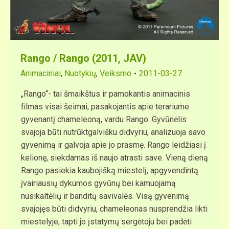
Rango / Rango (2011, JAV)
Animaciniai
,
Nuotykių
,
Veiksmo
2011-03-27
„Rango“- tai šmaikštus ir pamokantis animacinis
filmas visai šeimai, pasakojantis apie terariume
gyvenantį chameleoną, vardu Rango. Gyvūnėlis
svajoja būti nutrūktgalvišku didvyriu, analizuoja savo
gyvenimą ir galvoja apie jo prasmę. Rango leidžiasi į
kelionę, siekdamas iš naujo atrasti save. Vieną dieną
Rango pasiekia kaubojišką miestelį, apgyvendintą
įvairiausių dykumos gyvūnų bei kamuojamą
nusikaltėlių ir banditų savivalės. Visą gyvenimą
svajojęs būti didvyriu, chameleonas nusprendžia likti
miestelyje, tapti jo įstatymų sergėtoju bei padėti