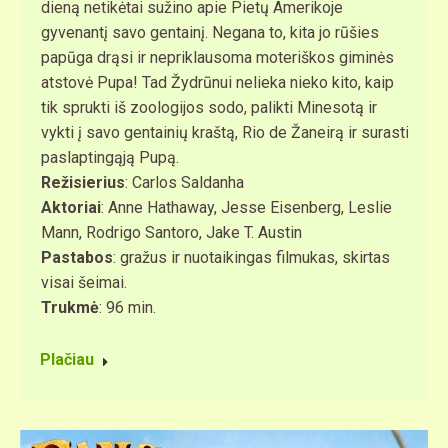
dieną netikėtai sužino apie Pietų Amerikoje
gyvenantį savo gentainį. Negana to, kita jo rūšies
papūga drąsi ir nepriklausoma moteriškos giminės
atstovė Pupa! Tad Žydrūnui nelieka nieko kito, kaip
tik sprukti iš zoologijos sodo, palikti Minesotą ir
vykti į savo gentainių kraštą, Rio de Žaneirą ir surasti
paslaptingąją Pupą.
Režisierius
: Carlos Saldanha
Aktoriai
: Anne Hathaway, Jesse Eisenberg, Leslie
Mann, Rodrigo Santoro, Jake T. Austin
Pastabos
: gražus ir nuotaikingas filmukas, skirtas
visai šeimai.
Trukmė
: 96 min.
Plačiau