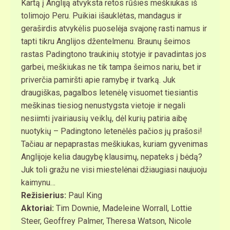
Kartą į Angliją atvyksta retos rūšies meškiukas iš
tolimojo Peru. Puikiai išauklėtas, mandagus ir
geraširdis atvykėlis puoselėja svajonę rasti namus ir
tapti tikru Anglijos džentelmenu. Braunų šeimos
rastas Padingtono traukinių stotyje ir pavadintas jos
garbei, meškiukas ne tik tampa šeimos nariu, bet ir
priverčia pamiršti apie ramybę ir tvarką. Juk
draugiškas, pagalbos letenėlę visuomet tiesiantis
meškinas tiesiog nenustygsta vietoje ir negali
nesiimti įvairiausių veiklų, dėl kurių patiria aibę
nuotykių – Padingtono letenėlės pačios jų prašosi!
Tačiau ar nepaprastas meškiukas, kuriam gyvenimas
Anglijoje kelia daugybę klausimų, nepateks į bėdą?
Juk toli gražu ne visi miestelėnai džiaugiasi naujuoju
kaimynu…
Režisierius:
Paul King
Aktoriai:
Tim Downie, Madeleine Worrall, Lottie
Steer, Geoffrey Palmer, Theresa Watson, Nicole