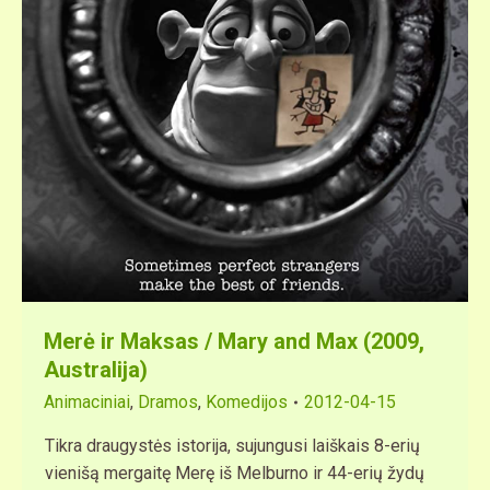
Merė ir Maksas / Mary and Max (2009,
Australija)
Animaciniai
,
Dramos
,
Komedijos
2012-04-15
Tikra draugystės istorija, sujungusi laiškais 8-erių
vienišą mergaitę Merę iš Melburno ir 44-erių žydų