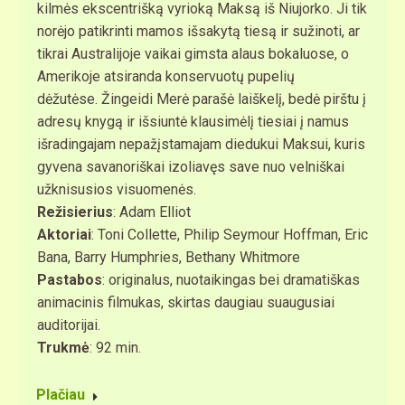
kilmės ekscentrišką vyrioką Maksą iš Niujorko. Ji tik
norėjo patikrinti mamos išsakytą tiesą ir sužinoti, ar
tikrai Australijoje vaikai gimsta alaus bokaluose, o
Amerikoje atsiranda konservuotų pupelių
dėžutėse. Žingeidi Merė parašė laiškelį, bedė pirštu į
adresų knygą ir išsiuntė klausimėlį tiesiai į namus
išradingajam nepažįstamajam diedukui Maksui, kuris
gyvena savanoriškai izoliavęs save nuo velniškai
užknisusios visuomenės.
Režisierius
: Adam Elliot
Aktoriai
: Toni Collette, Philip Seymour Hoffman, Eric
Bana, Barry Humphries, Bethany Whitmore
Pastabos
: originalus, nuotaikingas bei dramatiškas
animacinis filmukas, skirtas daugiau suaugusiai
auditorijai.
Trukmė
: 92 min.
Plačiau