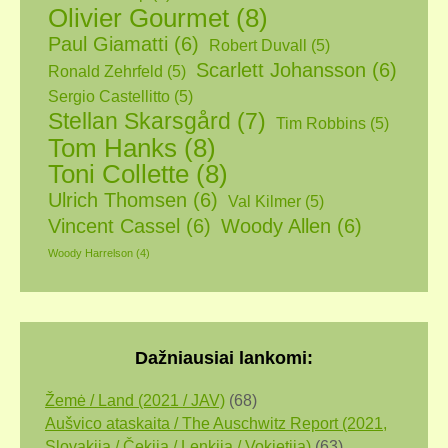
Olivier Gourmet
(8)
Paul Giamatti
(6)
Robert Duvall
(5)
Scarlett Johansson
(6)
Ronald Zehrfeld
(5)
Sergio Castellitto
(5)
Stellan Skarsgård
(7)
Tim Robbins
(5)
Tom Hanks
(8)
Toni Collette
(8)
Ulrich Thomsen
(6)
Val Kilmer
(5)
Vincent Cassel
(6)
Woody Allen
(6)
Woody Harrelson
(4)
Dažniausiai lankomi:
Žemė / Land (2021 / JAV)
(68)
Aušvico ataskaita / The Auschwitz Report (2021,
Slovakija / Čekija / Lenkija / Vokietija)
(63)