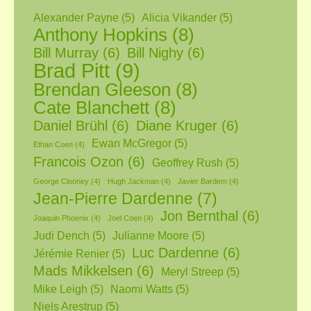
Alexander Payne
(5)
Alicia Vikander
(5)
Anthony Hopkins
(8)
Bill Murray
(6)
Bill Nighy
(6)
Brad Pitt
(9)
Brendan Gleeson
(8)
Cate Blanchett
(8)
Daniel Brühl
(6)
Diane Kruger
(6)
Ewan McGregor
(5)
Ethan Coen
(4)
Francois Ozon
(6)
Geoffrey Rush
(5)
George Clooney
(4)
Hugh Jackman
(4)
Javier Bardem
(4)
Jean-Pierre Dardenne
(7)
Jon Bernthal
(6)
Joaquin Phoenix
(4)
Joel Coen
(4)
Judi Dench
(5)
Julianne Moore
(5)
Luc Dardenne
(6)
Jérémie Renier
(5)
Mads Mikkelsen
(6)
Meryl Streep
(5)
Mike Leigh
(5)
Naomi Watts
(5)
Niels Arestrup
(5)