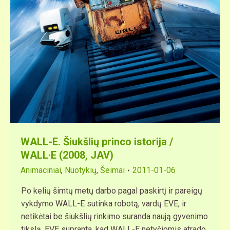
WALL-E. Šiukšlių princo istorija /
WALL·E (2008, JAV)
Animaciniai
,
Nuotykių
,
Šeimai
2011-01-06
Po kelių šimtų metų darbo pagal paskirtį ir pareigų
vykdymo WALL-E sutinka robotą, vardų EVE, ir
netikėtai be šiukšlių rinkimo suranda naują gyvenimo
tikslą. EVE supranta, kad WALL-E netyčiomis atrado