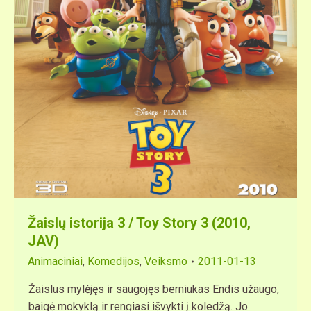
Žaislų istorija 3 / Toy Story 3 (2010,
JAV)
Animaciniai
,
Komedijos
,
Veiksmo
2011-01-13
Žaislus mylėjęs ir saugojęs berniukas Endis užaugo,
baigė mokyklą ir rengiasi išvykti į koledžą. Jo