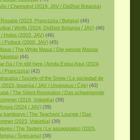
is / Chernobyl (2019, JAV / Didžioji Britanija)
 Rosalie (2023, Prancūzija / Belgija)
(46)
vilkai / Wolfs (2024, Didžioji Britanija / JAV)
(46)
/ Holes (2003, JAV)
(46)
 / Pollock (2000, JAV)
(45)
 Masai / The White Masai / Die weisse Massai
okietija)
(44)
ar čia / I’m still here / Ainda Estou Aqui (2024,
a / Prancūzija)
(42)
draugija / Society of the Snow / La sociedad de
 (2023, Ispanija / JAV / Urugvajus / Čilė)
(40)
 klasė / The Silent Revolution / Das schweigende
zimmer (2018, Vokietija)
(39)
 Anora (2024 / JAV)
(39)
ų kambarys / The Teachers’ Lounge / Das
immer (2023, Vokietija)
(39)
orės / The Tasters / Le assaggiatrici (2025,
 Belgija / Šveicarija)
(38)