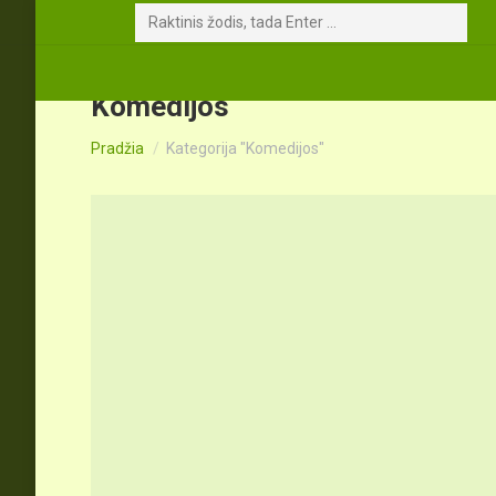
Search:
Komedijos
You are here:
Pradžia
Kategorija "Komedijos"