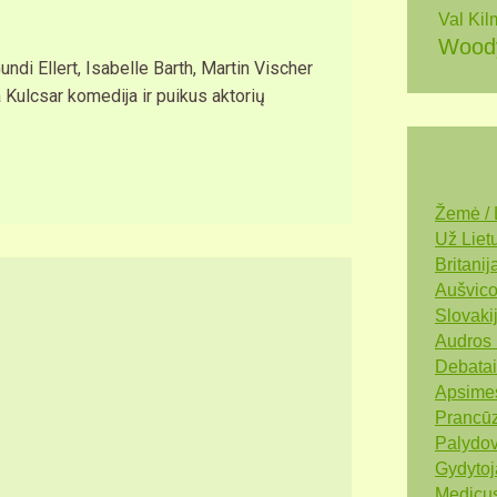
Val Kil
Woody
undi Ellert, Isabelle Barth, Martin Vischer
a Kulcsar komedija ir puikus aktorių
Žemė / 
Už Lietu
Britanij
Aušvico
Slovakij
Audros 
Debatai 
Apsimes
Prancūz
Palydov
Gydytoj
Medicus