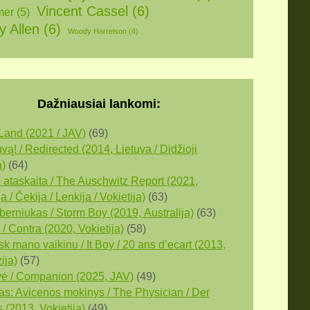
Vincent Cassel
(6)
mer
(5)
 Allen
(6)
Woody Harrelson
(4)
Dažniausiai lankomi:
Land (2021 / JAV)
(69)
vą! / Redirected (2014, Lietuva / Didžioji
a)
(64)
 ataskaita / The Auschwitz Report (2021,
a / Čekija / Lenkija / Vokietija)
(63)
berniukas / Storm Boy (2019, Аustralija)
(63)
/ Contra (2020, Vokietija)
(58)
k mano vaikinu / It Boy / 20 ans d’ecart (2013,
ija)
(57)
ė / Companion (2025, JAV)
(49)
as: Avicenos mokinys / The Physician / Der
 (2013, Vokietija)
(49)