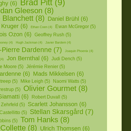
Brad Pitt
(9)
ighy
(6)
dan Gleeson
(8)
 Blanchett
(8)
Daniel Brühl
(6)
 Kruger
(6)
Ewan McGregor
(5)
Ethan Coen
(4)
ois Ozon
(6)
Geoffrey Rush
(5)
ooney
(4)
Hugh Jackman
(4)
Javier Bardem
(4)
-Pierre Dardenne
(7)
Joaquin Phoenix
(4)
Jon Bernthal
(6)
Judi Dench
(5)
(4)
ne Moore
(5)
Jérémie Renier
(5)
ardenne
(6)
Mads Mikkelsen
(6)
treep
(5)
Mike Leigh
(5)
Naomi Watts
(5)
Olivier Gourmet
(8)
restrup
(5)
Giamatti
(6)
Robert Duvall
(5)
Scarlett Johansson
(6)
 Zehrfeld
(5)
Stellan Skarsgård
(7)
Castellitto
(5)
Tom Hanks
(8)
bbins
(5)
 Collette
(8)
Ulrich Thomsen
(6)