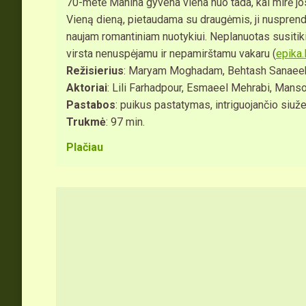
70-metė Mahina gyvena viena nuo tada, kai mirė jos
Vieną dieną, pietaudama su draugėmis, ji nusprendž
naujam romantiniam nuotykiui. Neplanuotas susitiki
virsta nenuspėjamu ir nepamirštamu vakaru (
epika.l
Režisierius
: Maryam Moghadam, Behtash Sanaee
Aktoriai
: Lili Farhadpour, Esmaeel Mehrabi, Manso
Pastabos
: puikus pastatymas, intriguojančio siuže
Trukmė
: 97 min.
Plačiau