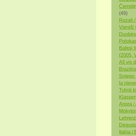
Černobyl
(49)
Rozali /
Vieniši 
Duobės 
Polokas
Baltoji
(2005, V
Aš vis d
Brazilij
Sniego 
la nieve
Tylinti
Klassen
Anora /
Mokytoj
Lehrerz
Degustat
Italija /