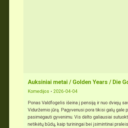
Auksiniai metai / Golden Years / Die G
Komedijos
2026-04-04
Ponas Valdfogelis išeina į pensiją ir nuo dviejų 
Viduržemio jūrą. Pagyvenusi pora tikisi galų gale p
pasimėgauti gyvenimu. Vis dėlto galiausiai sutuoktin
netikėtų būdų, kaip turiningai bei įsimintinai prale