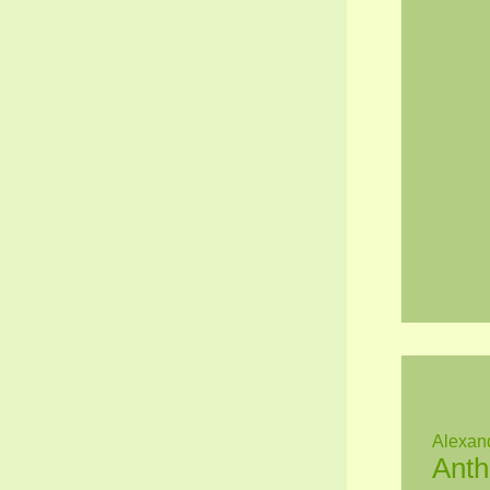
Alexan
Anth