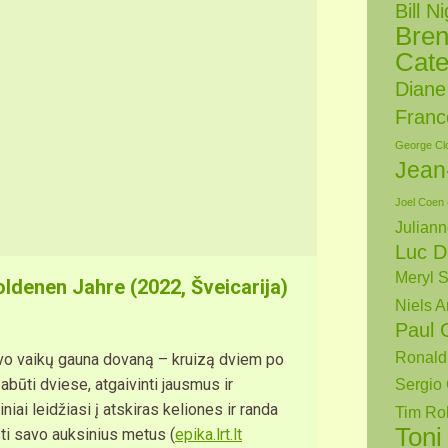
Bill N
Bren
Cate
Diane
Franc
George Cl
Jean
Joel Coen
Julian
Luc D
Meryl S
oldenen Jahre (2022, Šveicarija)
Niels A
Paul 
Ronald
savo vaikų gauna dovaną – kruizą dviem po
abūti dviese, atgaivinti jausmus ir
Sergio 
iai leidžiasi į atskiras keliones ir randa
Tim Ro
Toni
isti savo auksinius metus (
epika.lrt.lt