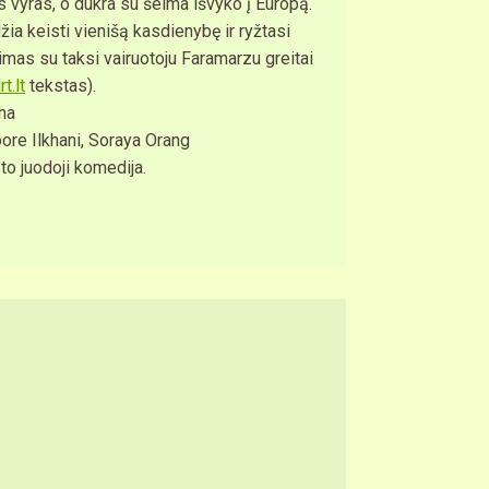
 vyras, o dukra su šeima išvyko į Europą.
ia keisti vienišą kasdienybę ir ryžtasi
mas su taksi vairuotoju Faramarzu greitai
rt.lt
tekstas).
ha
ore Ilkhani, Soraya Orang
to juodoji komedija.