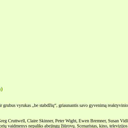
a)
 ir grubus vyrukas „be stabdžių“, griaunantis savo gyvenimą reaktyvinio l
Greg Cruttwell, Claire Skinner, Peter Wight, Ewen Bremner, Susan Vidl
orių vaidmenys nepaliks abejingų žiūrovų. Scenaristas, kino, televizijos