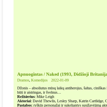
Apnuogintas / Naked (1993, Didžioji Britanij
Dramos
,
Komedijos
2022-01-09
Džonis – absoliutus mūsų laikų antiherojus, šaltas, ciniškas
būti ir aistringas, ir švelnus…
Režisierius
: Mike Leigh
Aktoriai
: David Thewlis, Lesley Sharp, Katrin Cartlidge, 
Pastabos
: ryškūs personažai ir sukeliantys susižavėjimą akt