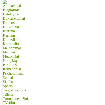
Animaciniai
Biografiniai
Detektyvai
Dokumentiniai
Dramos
Fantastiniai
Istoriniai
Kariniai
Komedijos
Kriminaliniai
Melodramos
Mistiniai
Muzikiniai
Nuotykių
Parodijos
Romantiniai
Psichologiniai
Šeimai
Siaubo
Sporto
Tragikomedijos
Trileriai
Trumpametražiniai
TV filmai