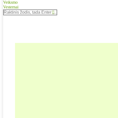
Veiksmo
Vesternai
Search: