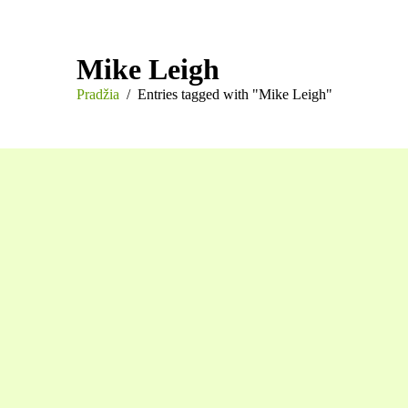
Mike Leigh
You are here:
Pradžia
Entries tagged with "Mike Leigh"