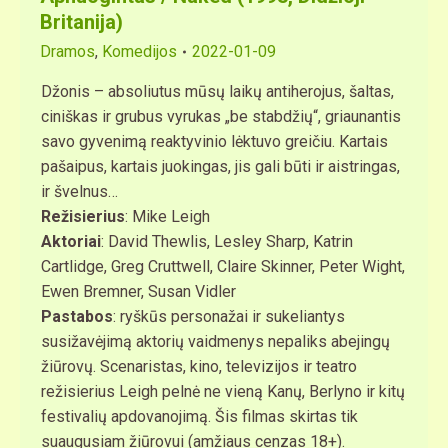
Britanija)
Dramos
,
Komedijos
2022-01-09
Džonis – absoliutus mūsų laikų antiherojus, šaltas,
ciniškas ir grubus vyrukas „be stabdžių“, griaunantis
savo gyvenimą reaktyvinio lėktuvo greičiu. Kartais
pašaipus, kartais juokingas, jis gali būti ir aistringas,
ir švelnus…
Režisierius
: Mike Leigh
Aktoriai
: David Thewlis, Lesley Sharp, Katrin
Cartlidge, Greg Cruttwell, Claire Skinner, Peter Wight,
Ewen Bremner, Susan Vidler
Pastabos
: ryškūs personažai ir sukeliantys
susižavėjimą aktorių vaidmenys nepaliks abejingų
žiūrovų. Scenaristas, kino, televizijos ir teatro
režisierius Leigh pelnė ne vieną Kanų, Berlyno ir kitų
festivalių apdovanojimą. Šis filmas skirtas tik
suaugusiam žiūrovui (amžiaus cenzas 18+).