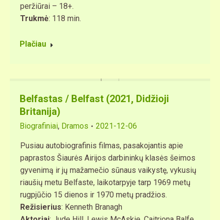
peržiūrai – 18+.
Trukmė
: 118 min.
Plačiau
Belfastas / Belfast (2021, Didžioji
Britanija)
Biografiniai
,
Dramos
2021-12-06
Pusiau autobiografinis filmas, pasakojantis apie
paprastos Šiaurės Airijos darbininkų klasės šeimos
gyvenimą ir jų mažamečio sūnaus vaikystę, vykusių
riaušių metu Belfaste, laikotarpyje tarp 1969 metų
rugpjūčio 15 dienos ir 1970 metų pradžios.
Režisierius
: Kenneth Branagh
Aktoriai
: Jude Hill, Lewis McAskie, Caitriona Balfe,