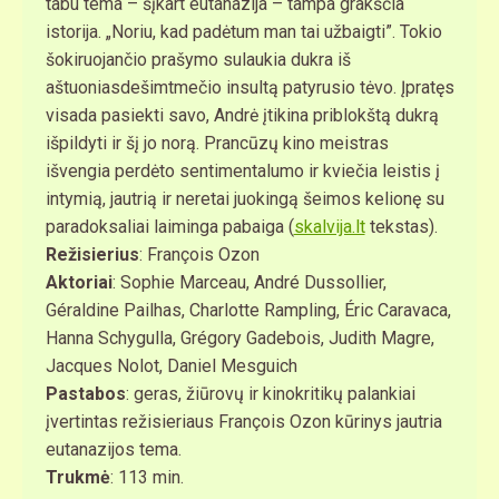
tabu tema – šįkart eutanazija – tampa grakščia
istorija. „Noriu, kad padėtum man tai užbaigti”. Tokio
šokiruojančio prašymo sulaukia dukra iš
aštuoniasdešimtmečio insultą patyrusio tėvo. Įpratęs
visada pasiekti savo, Andrė įtikina priblokštą dukrą
išpildyti ir šį jo norą. Prancūzų kino meistras
išvengia perdėto sentimentalumo ir kviečia leistis į
intymią, jautrią ir neretai juokingą šeimos kelionę su
paradoksaliai laiminga pabaiga (
skalvija.lt
tekstas).
Režisierius
: François Ozon
Aktoriai
: Sophie Marceau, André Dussollier,
Géraldine Pailhas, Charlotte Rampling, Éric Caravaca,
Hanna Schygulla, Grégory Gadebois, Judith Magre,
Jacques Nolot, Daniel Mesguich
Pastabos
: geras, žiūrovų ir kinokritikų palankiai
įvertintas režisieriaus François Ozon kūrinys jautria
eutanazijos tema.
Trukmė
: 113 min.