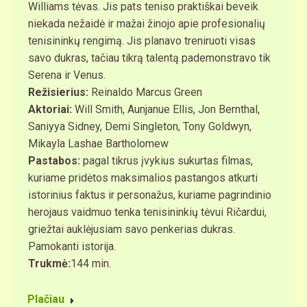
Williams tėvas. Jis pats teniso praktiškai beveik
niekada nežaidė ir mažai žinojo apie profesionalių
tenisininkų rengimą. Jis planavo treniruoti visas
savo dukras, tačiau tikrą talentą pademonstravo tik
Serena ir Venus.
Režisierius:
Reinaldo Marcus Green
Aktoriai:
Will Smith, Aunjanue Ellis, Jon Bernthal,
Saniyya Sidney, Demi Singleton, Tony Goldwyn,
Mikayla Lashae Bartholomew​
Pastabos:
pagal tikrus įvykius sukurtas filmas,
kuriame pridėtos maksimalios pastangos atkurti
istorinius faktus ir personažus, kuriame pagrindinio
herojaus vaidmuo tenka tenisininkių tėvui Ričardui,
griežtai auklėjusiam savo penkerias dukras.
Pamokanti istorija.
Trukmė:
144 min.
Plačiau