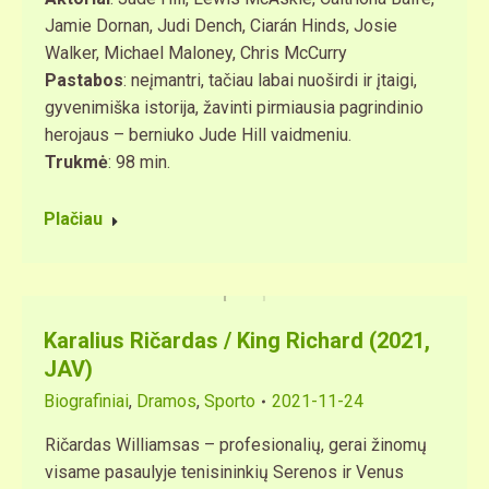
Jamie Dornan, Judi Dench, Ciarán Hinds, Josie
Walker, Michael Maloney, Chris McCurry​
Pastabos
: neįmantri, tačiau labai nuoširdi ir įtaigi,
gyvenimiška istorija, žavinti pirmiausia pagrindinio
herojaus – berniuko Jude Hill​ vaidmeniu.
Trukmė
: 98 min.
Plačiau
Karalius Ričardas / King Richard (2021,
JAV)
Biografiniai
,
Dramos
,
Sporto
2021-11-24
Ričardas Williamsas – profesionalių, gerai žinomų
visame pasaulyje tenisininkių Serenos ir Venus