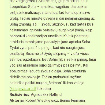
dar vargingesnių. Šiai žmonių grupei priklauso ir
Leopoldas Soha – smulkus vagišius. Jis puikiai
pažįsta kanalizacijos tunelius, tad ten slepia savo
grobį. Tačiau mieste gyvena ir dar nelaimingesnių už
Sohą žmonių. Tai – žydai. Sužinojusi, kad getas bus
naikinamas, grupelė belaisvių sugalvoja planą, kaip
pasprukti kanalizacijos tuneliais. Kai tik pastarieji
atsiduria tamsiajame pasaulyje, juos aptinka Soha.
Žydai vyrui pasiūlo pinigų, kad šis saugiai juos
paslėptų. Bausmė už žydų slėpimą – vieša visos
šeimos egzekucija. Bet Sohai labai reikia pinigų, taigi
vagišiui atsiranda puiki galimybė pasipelnyti. Kai
spaudimas išduoti žydus didėja, Soha atsiduria
dideliame pavojuje. Tačiau prabudusi sąžinė
neleidžia palikti naujos „šeimos“ likimo valioje
(
kinopavasaris.lt
tekstas).
Režisierius
: Agnieszka Holland
Aktoriai
: Robert Wieckiewicz, Benno Fürmann,