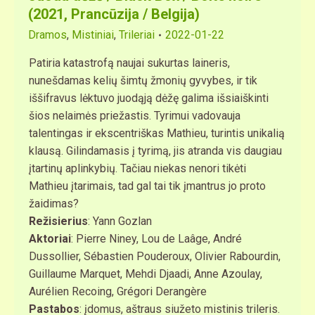
(2021, Prancūzija / Belgija)
Dramos
,
Mistiniai
,
Trileriai
2022-01-22
Patiria katastrofą naujai sukurtas laineris,
nunešdamas kelių šimtų žmonių gyvybes, ir tik
iššifravus lėktuvo juodąją dėžę galima išsiaiškinti
šios nelaimės priežastis. Tyrimui vadovauja
talentingas ir ekscentriškas Mathieu, turintis unikalią
klausą. Gilindamasis į tyrimą, jis atranda vis daugiau
įtartinų aplinkybių. Tačiau niekas nenori tikėti
Mathieu įtarimais, tad gal tai tik įmantrus jo proto
žaidimas?
Režisierius
: Yann Gozlan
Aktoriai
: Pierre Niney, Lou de Laâge, André
Dussollier, Sébastien Pouderoux, Olivier Rabourdin,
Guillaume Marquet, Mehdi Djaadi, Anne Azoulay,
Aurélien Recoing, Grégori Derangère
Pastabos
: įdomus, aštraus siužeto mistinis trileris.