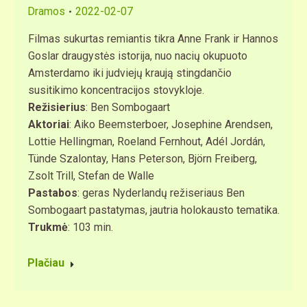
Dramos
2022-02-07
Filmas sukurtas remiantis tikra Anne Frank ir Hannos
Goslar draugystės istorija, nuo nacių okupuoto
Amsterdamo iki judviejų kraują stingdančio
susitikimo koncentracijos stovykloje.
Režisierius
: Ben Sombogaart
Aktoriai
: Aiko Beemsterboer, Josephine Arendsen,
Lottie Hellingman, Roeland Fernhout, Adél Jordán,
Tünde Szalontay, Hans Peterson, Björn Freiberg,
Zsolt Trill, Stefan de Walle
Pastabos
: geras Nyderlandų režiseriaus Ben
Sombogaart pastatymas, jautria holokausto tematika.
Trukmė
: 103 min.
Plačiau