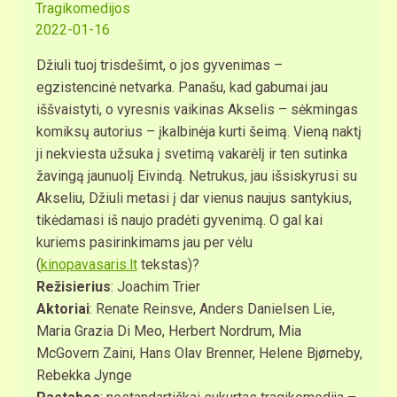
Tragikomedijos
2022-01-16
Džiuli tuoj trisdešimt, o jos gyvenimas –
egzistencinė netvarka. Panašu, kad gabumai jau
iššvaistyti, o vyresnis vaikinas Akselis – sėkmingas
komiksų autorius – įkalbinėja kurti šeimą. Vieną naktį
ji nekviesta užsuka į svetimą vakarėlį ir ten sutinka
žavingą jaunuolį Eivindą. Netrukus, jau išsiskyrusi su
Akseliu, Džiuli metasi į dar vienus naujus santykius,
tikėdamasi iš naujo pradėti gyvenimą. O gal kai
kuriems pasirinkimams jau per vėlu
(
kinopavasaris.lt
tekstas)?
Režisierius
: Joachim Trier
Aktoriai
: Renate Reinsve, Anders Danielsen Lie,
Maria Grazia Di Meo, Herbert Nordrum, Mia
McGovern Zaini, Hans Olav Brenner, Helene Bjørneby,
Rebekka Jynge