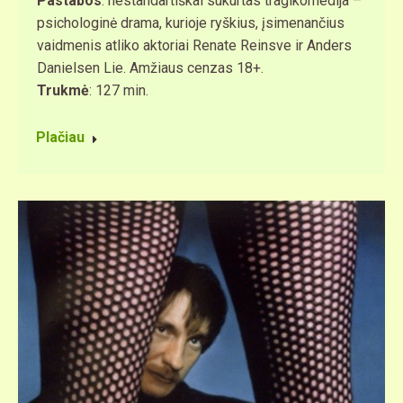
Pastabos
: nestandartiškai sukurtas tragikomedija –
psichologinė drama, kurioje ryškius, įsimenančius
vaidmenis atliko aktoriai Renate Reinsve ir Anders
Danielsen Lie. Amžiaus cenzas 18+.
Trukmė
: 127 min.
Plačiau