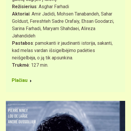
Režisierius
: Asghar Farhadi
Aktoriai
: Amir Jadidi, Mohsen Tanabandeh, Sahar
Goldust, Fereshteh Sadre Orafaiy, Ehsan Goodarzi,
Sarina Farhadi, Maryam Shahdaei, Alireza
Jahandideh
Pastabos
: pamokanti ir jaudinanti istorija, sakanti,
kad melas vardan išsigelbėjimo padėties
neišgelbėja, o ją tik apsunkina.
Trukmė
: 127 min.
Plačiau