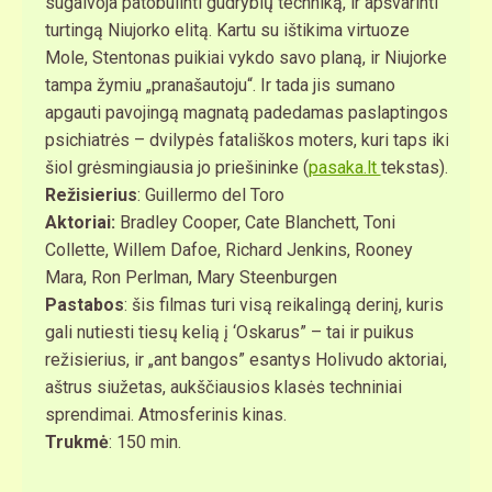
sugalvoja patobulinti gudrybių techniką, ir apšvarinti
turtingą Niujorko elitą. Kartu su ištikima virtuoze
Mole, Stentonas puikiai vykdo savo planą, ir Niujorke
tampa žymiu „pranašautoju“. Ir tada jis sumano
apgauti pavojingą magnatą padedamas paslaptingos
psichiatrės – dvilypės fatališkos moters, kuri taps iki
šiol grėsmingiausia jo priešininke (
pasaka.lt
tekstas).
Režisierius
: Guillermo del Toro
Aktoriai:
Bradley Cooper, Cate Blanchett, Toni
Collette, Willem Dafoe, Richard Jenkins, Rooney
Mara, Ron Perlman, Mary Steenburgen
Pastabos
: šis filmas turi visą reikalingą derinį, kuris
gali nutiesti tiesų kelią į ‘Oskarus” – tai ir puikus
režisierius, ir „ant bangos” esantys Holivudo aktoriai,
aštrus siužetas, aukščiausios klasės techniniai
sprendimai. Atmosferinis kinas.
Trukmė
: 150 min.