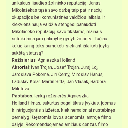
unikalaus liaudies žolininko reputaciją, Janas
Mikolašekas tęsė savo darbą taip pat ir nacių
okupacijos bei komunistinės valdžios laikais. Ir
kiekviena nauja valdžia stengėsi panaudoti
Mikolašeko reputaciją savo tikslams, mainais
suteikdama jam galimybę gydyti žmones. Tačiau
kokią kainą teks sumokėti, siekiant išlaikyti įgytą
aukštą statusą?
Režisierius
: Agnieszka Holland
Aktoriai
: Ivan Trojan, Josef Trojan, Juraj Loj,
Jaroslava Pokorná, Jirí Cerný, Miroslav Hanus,
Ladislav Kolár, Martin Sitta, Jan Vlasák, Barbora
Milotová​
Pastabos
: lenkų režisierės Agnieszka
Holland filmas, sukurtas pagal tikrus įvykius. Įdomus
ir intriguojantis siužetas, kiek nemaloniai nustebinęs
pernelyg ištęstomis lovos scenomis, antroje filmo
dalyje. Rekomenduojamas amžiaus cenzas filmo