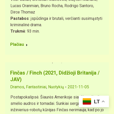
Lucas Oranmian, Bruno Rocha, Rodrigo Santoro,
Dirce Thomaz
Pastabos
: įspūdinga ir brutali, verčianti susimąstyti
kriminalinė drama.
Trukmė
: 93 min.
Plačiau
Finčas / Finch (2021, Didžioji Britanija /
JAV)
Dramos
,
Fantastiniai
,
Nuotykių
2021-11-05
Postapokalipsė. Šiaurės Amerikoje siaučia radiacija,
LT
smėlio audros ir tornadai. Sunkiai sergantis
inžinierius-robotų kūrėjas Finčas nerimauja, kad po jo