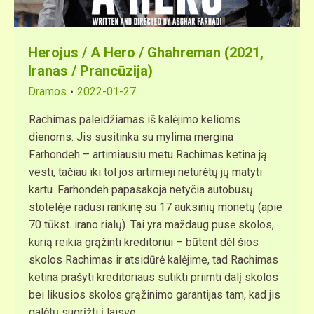
Herojus / A Hero / Ghahreman (2021,
Iranas / Prancūzija)
Dramos
2022-01-27
Rachimas paleidžiamas iš kalėjimo kelioms
dienoms. Jis susitinka su mylima mergina
Farhondeh – artimiausiu metu Rachimas ketina ją
vesti, tačiau iki tol jos artimieji neturėtų jų matyti
kartu. Farhondeh papasakoja netyčia autobusų
stotelėje radusi rankinę su 17 auksinių monetų (apie
70 tūkst. irano rialų). Tai yra maždaug pusė skolos,
kurią reikia grąžinti kreditoriui – būtent dėl ​​šios
skolos Rachimas ir atsidūrė kalėjime, tad Rachimas
ketina prašyti kreditoriaus sutikti priimti dalį skolos
bei likusios skolos grąžinimo garantijas tam, kad jis
galėtų sugrįžti į laisvę.