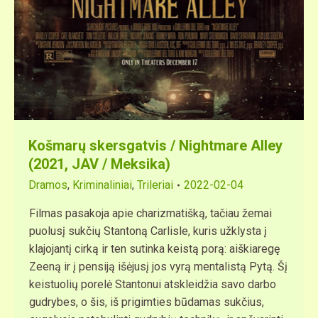
Košmarų skersgatvis / Nightmare Alley
(2021, JAV / Meksika)
Dramos
,
Kriminaliniai
,
Trileriai
2022-02-04
Filmas pasakoja apie charizmatišką, tačiau žemai
puolusį sukčių Stantoną Carlisle, kuris užklysta į
klajojantį cirką ir ten sutinka keistą porą: aiškiaregę
Zeeną ir į pensiją išėjusį jos vyrą mentalistą Pytą. Šį
keistuolių porelė Stantonui atskleidžia savo darbo
gudrybes, o šis, iš prigimties būdamas sukčius,