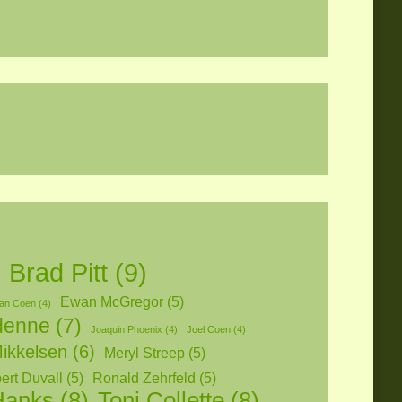
Brad Pitt
(9)
Ewan McGregor
(5)
han Coen
(4)
denne
(7)
Joaquin Phoenix
(4)
Joel Coen
(4)
ikkelsen
(6)
Meryl Streep
(5)
ert Duvall
(5)
Ronald Zehrfeld
(5)
Hanks
(8)
Toni Collette
(8)