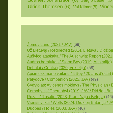
Scarlett Johansson
(6)
Sergio Castellitto
Ulrich Thomsen
(6)
Vince
Val Kilmer
(5)
Žemė / Land (2021 / JAV)
(69)
Už Lietuvą! / Redirected (2014, Lietuva / Didžioji
Aušvico ataskaita / The Auschwitz Report (2021, S
Audros berniukas / Storm Boy (2019, Аustralija)
Debatai / Contra (2020, Vokietija)
(58)
Apsimesk mano vaikinu / It Boy / 20 ans d’ecart 
Palydovė / Companion (2025, JAV)
(49)
Gydytojas: Avicenos mokinys / The Physician / D
Černobylis / Chernobyl (2019, JAV / Didžioji Brit
Rozali / Rosalie (2023, Prancūzija / Belgija)
(46)
Vieniši vilkai / Wolfs (2024, Didžioji Britanija / J
Duobės / Holes (2003, JAV)
(46)