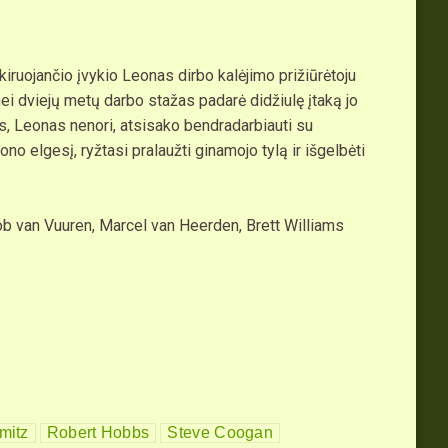
iruojančio įvykio Leonas dirbo kalėjimo prižiūrėtoju
nei dviejų metų darbo stažas padarė didžiulę įtaką jo
s, Leonas nenori, atsisako bendradarbiauti su
o elgesį, ryžtasi pralaužti ginamojo tylą ir išgelbėti
 van Vuuren, Marcel van Heerden, Brett Williams
mitz
Robert Hobbs
Steve Coogan