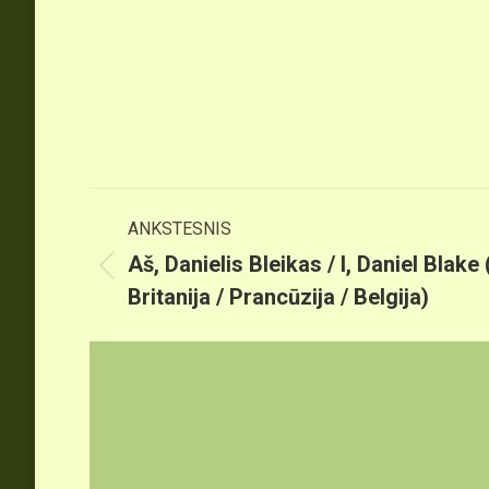
Post
ANKSTESNIS
navigation
Aš, Danielis Bleikas / I, Daniel Blake 
Previous
Britanija / Prancūzija / Belgija)
post: