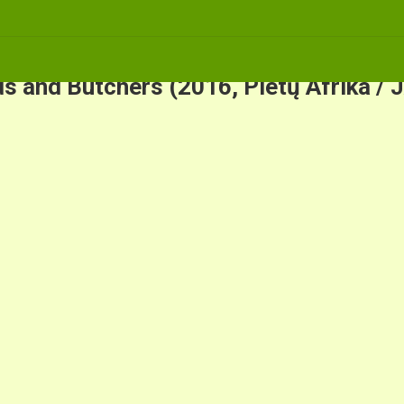
s and Butchers (2016, Pietų Afrika / J