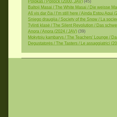
Polokas / Pollock (2000, JAV)
(45)
Baltoji Masai / The White Masai / Die weisse Mas
Aš vis dar čia / I’m still here / Ainda Estou Aqui (
Sniego draugija / Society of the Snow / La socied
Tylinti klasė / The Silent Revolution / Das sch
Anora / Anora (2024 / JAV)
(39)
Mokytojų kambarys / The Teachers’ Lounge / Das
Degustatorės / The Tasters / Le assaggiatrici (2025