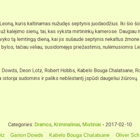
eoną, kuris kaltinamas nužudęs septynis juodaodžius. Iki šio šok
ta už kalėjimo sienų, tai, kas vyksta mirtininkų kamerose. Daugiau 
 įvyko tą lemtingą dieną, kai jis sušaudė septynis nekaltus žmone
bylos, tačiau vėliau, susidomėjęs priežastimis, nulėmusiomis Leon
 Dowds, Deon Lotz, Robert Hobbs, Kabelo Bouga Chalatsane, Rob
 istorija sudomins ir paliks neblėstantį įspūdi daugeliui žiūrovų.
Categories:
Dramos
,
Kriminaliniai
,
Mistiniai
2017-02-10
tz
Garion Dowds
Kabelo Bouga Chalatsane
Oliver Sch