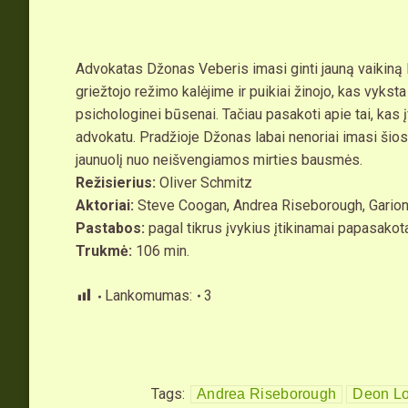
Advokatas Džonas Veberis imasi ginti jauną vaikiną L
griežtojo režimo kalėjime ir puikiai žinojo, kas vyks
psichologinei būsenai. Tačiau pasakoti apie tai, kas
advokatu. Pradžioje Džonas labai nenoriai imasi šios 
jaunuolį nuo neišvengiamos mirties bausmės.
Režisierius:
Oliver Schmitz
Aktoriai:
Steve Coogan, Andrea Riseborough, Garion
Pastabos:
pagal tikrus įvykius įtikinamai papasakota
Trukmė:
106 min.
Lankomumas:
3
Tags:
Andrea Riseborough
Deon Lo