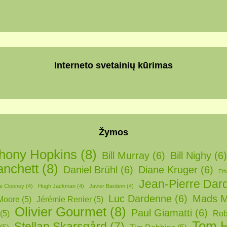
Interneto svetainių kūrimas
Žymos
hony Hopkins
(8)
Bill Murray
(6)
Bill Nighy
(6)
anchett
(8)
Daniel Brühl
(6)
Diane Kruger
(6)
Et
Jean-Pierre Dar
e Clooney
(4)
Hugh Jackman
(4)
Javier Bardem
(4)
Luc Dardenne
(6)
Mads M
Moore
(5)
Jérémie Renier
(5)
Olivier Gourmet
(8)
Paul Giamatti
(6)
(5)
Rob
Tom 
Stellan Skarsgård
(7)