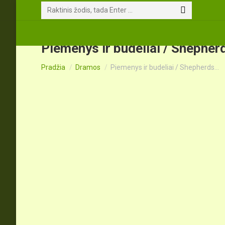
Search:
Piemenys ir budeliai / Shepherd
You are here:
Pradžia
Dramos
Piemenys ir budeliai / Shepherds…