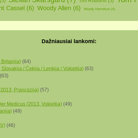
(5)
Tim Robbins
(5)
nt Cassel
(6)
Woody Allen
(6)
Woody Harrelson
(4)
Dažniausiai lankomi:
 Britanija)
(64)
lovakija / Čekija / Lenkija / Vokietija)
(63)
(63)
(2013, Prancūzija)
(57)
er Medicus (2013, Vokietija)
(49)
anija)
(49)
AV)
(46)