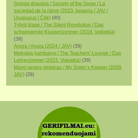
Sniego draugija / Society of the Snow / La
sociedad de la nieve (2023, Ispanija / JAV /
Urugvajus / Čilė)
(40)
Tylinti klasė / The Silent Revolution / Das
schweigende Klassenzimmer (2018, Vokietija)
(39)
Anora / Anora (2024 / JAV)
(39)
Mokytojų kambarys / The Teachers’ Lounge / Das
Lehrerzimmer (2023, Vokietija)
(39)
Mano sesers globėjas / My Sister’s Keeper (2009,
JAV)
(39)