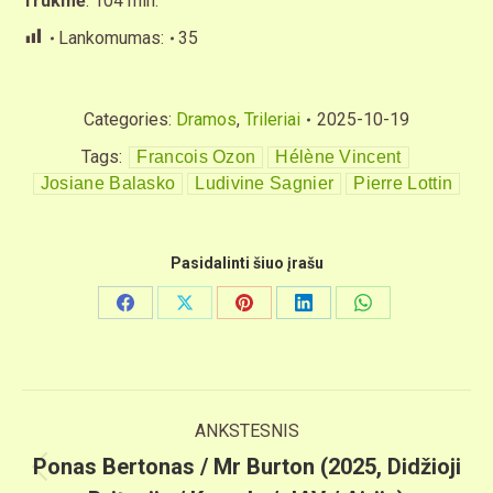
Trukmė
: 104 min.
Lankomumas:
35
Categories:
Dramos
,
Trileriai
2025-10-19
Tags:
Francois Ozon
Hélène Vincent
Josiane Balasko
Ludivine Sagnier
Pierre Lottin
Pasidalinti šiuo įrašu
Share
Share
Share
Share
Share
on
on
on
on
on
Facebook
X
Pinterest
LinkedIn
WhatsApp
Post
ANKSTESNIS
navigation
Ponas Bertonas / Mr Burton (2025, Didžioji
Previous