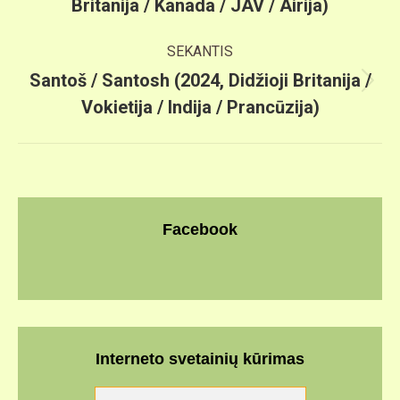
Britanija / Kanada / JAV / Airija)
post:
SEKANTIS
Santoš / Santosh (2024, Didžioji Britanija /
Next
Vokietija / Indija / Prancūzija)
post:
Facebook
Interneto svetainių kūrimas