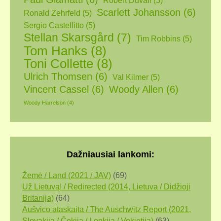
Robert Duvall
(5)
Scarlett Johansson
(6)
Ronald Zehrfeld
(5)
Sergio Castellitto
(5)
Stellan Skarsgård
(7)
Tim Robbins
(5)
Tom Hanks
(8)
Toni Collette
(8)
Ulrich Thomsen
(6)
Val Kilmer
(5)
Vincent Cassel
(6)
Woody Allen
(6)
Woody Harrelson
(4)
Dažniausiai lankomi:
Žemė / Land (2021 / JAV)
(69)
Už Lietuvą! / Redirected (2014, Lietuva / Didžioji
Britanija)
(64)
Aušvico ataskaita / The Auschwitz Report (2021,
Slovakija / Čekija / Lenkija / Vokietija)
(63)