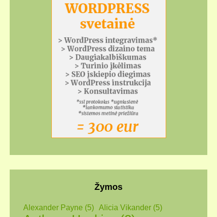
Žymos
Alexander Payne
(5)
Alicia Vikander
(5)