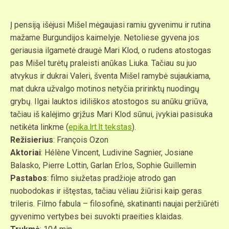
Į pensiją išėjusi Mišel mėgaujasi ramiu gyvenimu ir rutina
mažame Burgundijos kaimelyje. Netoliese gyvena jos
geriausia ilgametė draugė Mari Klod, o rudens atostogas
pas Mišel turėtų praleisti anūkas Liuka. Tačiau su juo
atvykus ir dukrai Valeri, šventa Mišel ramybė sujaukiama,
mat dukra užvalgo motinos netyčia pririnktų nuodingų
grybų. Ilgai lauktos idiliškos atostogos su anūku griūva,
tačiau iš kalėjimo grįžus Mari Klod sūnui, įvykiai pasisuka
netikėta linkme (
epika.lrt.lt tekstas
).
Režisierius
: François Ozon
Aktoriai
: Hélène Vincent, Ludivine Sagnier, Josiane
Balasko, Pierre Lottin, Garlan Erlos, Sophie Guillemin
Pastabos
: filmo siužetas pradžioje atrodo gan
nuobodokas ir ištęstas, tačiau vėliau žiūrisi kaip geras
trileris. Filmo fabula – filosofinė, skatinanti naujai peržiūrėti
gyvenimo vertybes bei suvokti praeities klaidas.