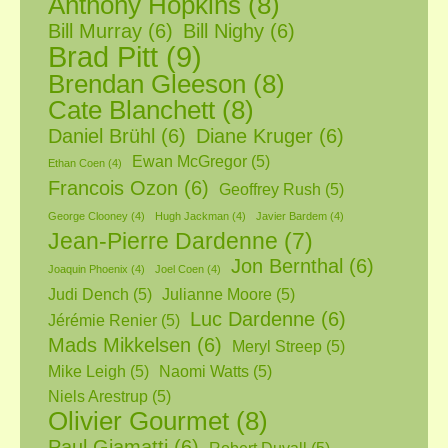
Anthony Hopkins
(8)
Bill Murray
(6)
Bill Nighy
(6)
Brad Pitt
(9)
Brendan Gleeson
(8)
Cate Blanchett
(8)
Daniel Brühl
(6)
Diane Kruger
(6)
Ewan McGregor
(5)
Ethan Coen
(4)
Francois Ozon
(6)
Geoffrey Rush
(5)
George Clooney
(4)
Hugh Jackman
(4)
Javier Bardem
(4)
Jean-Pierre Dardenne
(7)
Jon Bernthal
(6)
Joaquin Phoenix
(4)
Joel Coen
(4)
Judi Dench
(5)
Julianne Moore
(5)
Luc Dardenne
(6)
Jérémie Renier
(5)
Mads Mikkelsen
(6)
Meryl Streep
(5)
Mike Leigh
(5)
Naomi Watts
(5)
Niels Arestrup
(5)
Olivier Gourmet
(8)
Paul Giamatti
(6)