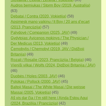
Audros berniukas / Storm Boy (2019, Аustralija)
(63)
Debatai / Contra (2020, Vokietija)
(58)
Apsimesk mano vaikinu / It Boy / 20 ans d’ecart
(2013, Prancūzija)
(57)
Palydovė / Companion (2025, JAV)
(49)
Gydytojas: Avicenos mokinys / The Physician /
Der Medicus (2013, Vokietija)
(49)
Černobylis / Chernobyl (2019, JAV / Didžioji
Britanija)
(49)
Rozali / Rosalie (2023, Prancūzija / Belgija)
(46)
Vieniši vilkai / Wolfs (2024, Didžioji Britanija / JAV)
(46)
Duobės / Holes (2003, JAV)
(46)
Polokas / Pollock (2000, JAV)
(45)
Baltoji Masai / The White Masai / Die weisse
Massai (2005, Vokietija)
(45)
Aš vis dar čia / I’m still here / Ainda Estou Aqui
(2024, Brazilija / Prancūzija)
(42)