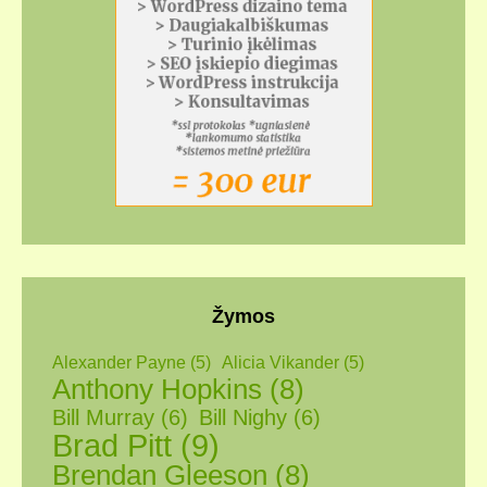
Žymos
Alexander Payne
(5)
Alicia Vikander
(5)
Anthony Hopkins
(8)
Bill Murray
(6)
Bill Nighy
(6)
Brad Pitt
(9)
Brendan Gleeson
(8)