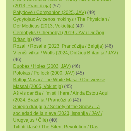
(2013, Prancūzija)
(57)
Palydovė / Companion (2025, JAV)
(49)
Gydytojas: Avicenos mokinys / The Physician /
Der Medicus (2013, Vokietija)
(49)
Černobylis / Chernobyl (2019, JAV / Didžioji
Britanija)
(49)
Rozali / Rosalie (2023, Prancūzija / Belgija)
(46)
Vieniši vilkai / Wolfs (2024, Didžioji Britanija / JAV)
(46)
Duobės / Holes (2003, JAV)
(46)
Polokas / Pollock (2000, JAV)
(45)
Baltoji Masai / The White Masai / Die weisse
Massai (2005, Vokietija)
(45)
Aš vis dar čia / I’m still here / Ainda Estou Aqui
(2024, Brazilija / Prancūzija)
(42)
Sniego draugija / Society of the Snow / La
sociedad de la nieve (2023, Ispanija / JAV /
Urugvajus / Čilė)
(40)
Tylinti klasė / The Silent Revolution / Das