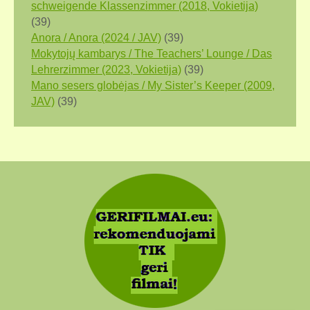
schweigende Klassenzimmer (2018, Vokietija)
(39)
Anora / Anora (2024 / JAV)
(39)
Mokytojų kambarys / The Teachers’ Lounge / Das
Lehrerzimmer (2023, Vokietija)
(39)
Mano sesers globėjas / My Sister’s Keeper (2009,
JAV)
(39)