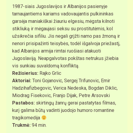
1987-siais Jugoslavijos ir Albanijos pasienyje
tarnaujantiems kariams vadovaujantis pulkininkas
garsėja maniakiškai žiauriu elgesiu, mėgsta kilnoti
stikliuką ir mėgaujasi seksu su prostitutėmis, kol
užsikrečia sifiliu. Jis negali grįžti namo pas žmoną ir
nenori prisipažinti teisybės, todėl išgalvoja priežastį,
kad Albanijos armija rimtai ruošiasi atakuoti
Jugoslaviją. Neapgalvotas pokštas netrukus įžiebia
vis sunkiau suvaldomą konfliktą.
Režisierius:
Rajko Grlic
Aktoriai:
Toni Gojanovic, Sergej Trifunovic, Emir
Hadzihafizbegovic, Verica Nedeska, Bogdan Diklic,
Miodrag Fisekovic, Franjo Dijak, Petre Arsovski
Pastabos:
skirtingų žanrų gerai pastatytas filmas,
kurį galima būtų vadinti juodojo humoro romantine
tragikomedija
Trukmė:
94 min.