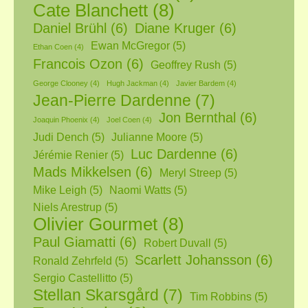
Cate Blanchett
(8)
Daniel Brühl
(6)
Diane Kruger
(6)
Ewan McGregor
(5)
Ethan Coen
(4)
Francois Ozon
(6)
Geoffrey Rush
(5)
George Clooney
(4)
Hugh Jackman
(4)
Javier Bardem
(4)
Jean-Pierre Dardenne
(7)
Jon Bernthal
(6)
Joaquin Phoenix
(4)
Joel Coen
(4)
Judi Dench
(5)
Julianne Moore
(5)
Luc Dardenne
(6)
Jérémie Renier
(5)
Mads Mikkelsen
(6)
Meryl Streep
(5)
Mike Leigh
(5)
Naomi Watts
(5)
Niels Arestrup
(5)
Olivier Gourmet
(8)
Paul Giamatti
(6)
Robert Duvall
(5)
Scarlett Johansson
(6)
Ronald Zehrfeld
(5)
Sergio Castellitto
(5)
Stellan Skarsgård
(7)
Tim Robbins
(5)