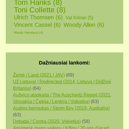
Tom Hanks
(8)
Toni Collette
(8)
Ulrich Thomsen
(6)
Val Kilmer
(5)
Vincent Cassel
(6)
Woody Allen
(6)
Woody Harrelson
(4)
Dažniausiai lankomi:
Žemė / Land (2021 / JAV)
(69)
Už Lietuvą! / Redirected (2014, Lietuva / Didžioji
Britanija)
(64)
Aušvico ataskaita / The Auschwitz Report (2021,
Slovakija / Čekija / Lenkija / Vokietija)
(63)
Audros berniukas / Storm Boy (2019, Аustralija)
(63)
Debatai / Contra (2020, Vokietija)
(58)
Apsimesk mano vaikinu / It Boy / 20 ans d’ecart