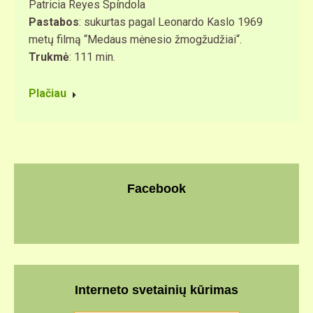
Patricia Reyes Spíndola
Pastabos
: sukurtas pagal Leonardo Kaslo 1969
metų filmą “Medaus mėnesio žmogžudžiai“.
Trukmė
: 111 min.
Plačiau
Facebook
Interneto svetainių kūrimas