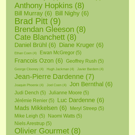
Anthony Hopkins
(8)
Bill Murray
(6)
Bill Nighy
(6)
Brad Pitt
(9)
Brendan Gleeson
(8)
Cate Blanchett
(8)
Daniel Brühl
(6)
Diane Kruger
(6)
Ewan McGregor
(5)
Ethan Coen
(4)
Francois Ozon
(6)
Geoffrey Rush
(5)
George Clooney
(4)
Hugh Jackman
(4)
Javier Bardem
(4)
Jean-Pierre Dardenne
(7)
Jon Bernthal
(6)
Joaquin Phoenix
(4)
Joel Coen
(4)
Judi Dench
(5)
Julianne Moore
(5)
Luc Dardenne
(6)
Jérémie Renier
(5)
Mads Mikkelsen
(6)
Meryl Streep
(5)
Mike Leigh
(5)
Naomi Watts
(5)
Niels Arestrup
(5)
Olivier Gourmet
(8)