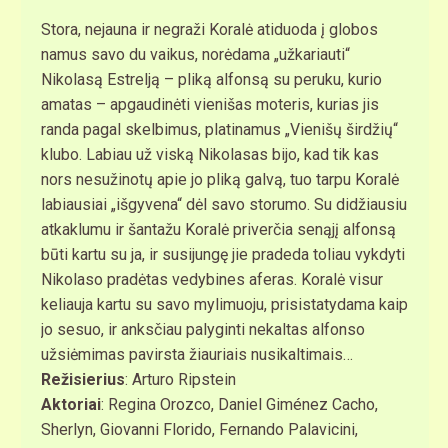
Stora, nejauna ir negraži Koralė atiduoda į globos
namus savo du vaikus, norėdama „užkariauti“
Nikolasą Estrelją – pliką alfonsą su peruku, kurio
amatas – apgaudinėti vienišas moteris, kurias jis
randa pagal skelbimus, platinamus „Vienišų širdžių“
klubo. Labiau už viską Nikolasas bijo, kad tik kas
nors nesužinotų apie jo pliką galvą, tuo tarpu Koralė
labiausiai „išgyvena“ dėl savo storumo. Su didžiausiu
atkaklumu ir šantažu Koralė priverčia senąjį alfonsą
būti kartu su ja, ir susijungę jie pradeda toliau vykdyti
Nikolaso pradėtas vedybines aferas. Koralė visur
keliauja kartu su savo mylimuoju, prisistatydama kaip
jo sesuo, ir anksčiau palyginti nekaltas alfonso
užsiėmimas pavirsta žiauriais nusikaltimais…
Režisierius
: Arturo Ripstein
Aktoriai
: Regina Orozco, Daniel Giménez Cacho,
Sherlyn, Giovanni Florido, Fernando Palavicini,