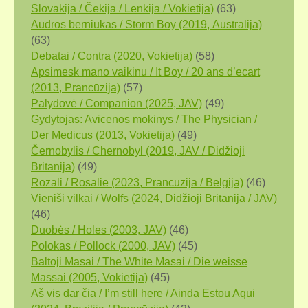
Slovakija / Čekija / Lenkija / Vokietija)
(63)
Audros berniukas / Storm Boy (2019, Аustralija)
(63)
Debatai / Contra (2020, Vokietija)
(58)
Apsimesk mano vaikinu / It Boy / 20 ans d’ecart
(2013, Prancūzija)
(57)
Palydovė / Companion (2025, JAV)
(49)
Gydytojas: Avicenos mokinys / The Physician /
Der Medicus (2013, Vokietija)
(49)
Černobylis / Chernobyl (2019, JAV / Didžioji
Britanija)
(49)
Rozali / Rosalie (2023, Prancūzija / Belgija)
(46)
Vieniši vilkai / Wolfs (2024, Didžioji Britanija / JAV)
(46)
Duobės / Holes (2003, JAV)
(46)
Polokas / Pollock (2000, JAV)
(45)
Baltoji Masai / The White Masai / Die weisse
Massai (2005, Vokietija)
(45)
Aš vis dar čia / I’m still here / Ainda Estou Aqui