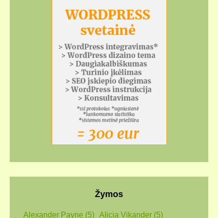
Žymos
Alexander Payne
(5)
Alicia Vikander
(5)