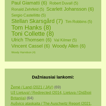
Paul Giamatti
(6)
Robert Duvall
(5)
Scarlett Johansson
(6)
Ronald Zehrfeld
(5)
Sergio Castellitto
(5)
Stellan Skarsgård
(7)
Tim Robbins
(5)
Tom Hanks
(8)
Toni Collette
(8)
Ulrich Thomsen
(6)
Val Kilmer
(5)
Vincent Cassel
(6)
Woody Allen
(6)
Woody Harrelson
(4)
Dažniausiai lankomi:
Žemė / Land (2021 / JAV)
(69)
Už Lietuvą! / Redirected (2014, Lietuva / Didžioji
Britanija)
(64)
Aušvico ataskaita / The Auschwitz Report (2021,