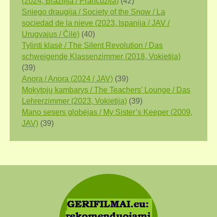
(2024, Brazilija / Prancūzija)
(42)
Sniego draugija / Society of the Snow / La
sociedad de la nieve (2023, Ispanija / JAV /
Urugvajus / Čilė)
(40)
Tylinti klasė / The Silent Revolution / Das
schweigende Klassenzimmer (2018, Vokietija)
(39)
Anora / Anora (2024 / JAV)
(39)
Mokytojų kambarys / The Teachers’ Lounge / Das
Lehrerzimmer (2023, Vokietija)
(39)
Mano sesers globėjas / My Sister’s Keeper (2009,
JAV)
(39)