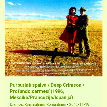
Purpurinė spalva / Deep Crimson /
Profundo carmesí (1996,
Meksika/Prancūzija/Ispanija)
Dramos
,
Kriminaliniai
,
Romantiniai
2012-11-19