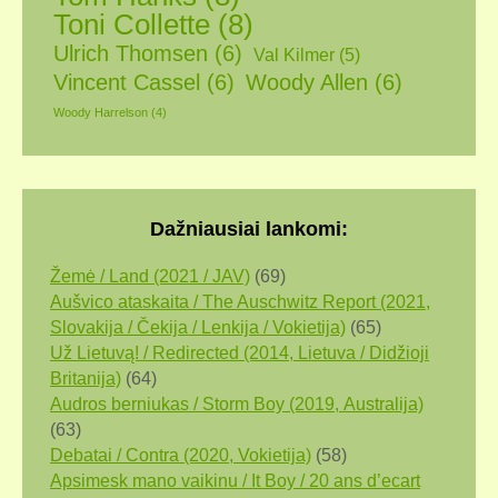
Toni Collette
(8)
Ulrich Thomsen
(6)
Val Kilmer
(5)
Vincent Cassel
(6)
Woody Allen
(6)
Woody Harrelson
(4)
Dažniausiai lankomi:
Žemė / Land (2021 / JAV)
(69)
Aušvico ataskaita / The Auschwitz Report (2021,
Slovakija / Čekija / Lenkija / Vokietija)
(65)
Už Lietuvą! / Redirected (2014, Lietuva / Didžioji
Britanija)
(64)
Audros berniukas / Storm Boy (2019, Аustralija)
(63)
Debatai / Contra (2020, Vokietija)
(58)
Apsimesk mano vaikinu / It Boy / 20 ans d’ecart