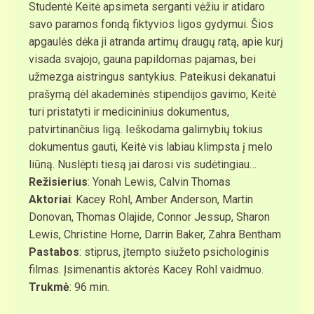
Studentė Keitė apsimeta serganti vėžiu ir atidaro
savo paramos fondą fiktyvios ligos gydymui. Šios
apgaulės dėka ji atranda artimų draugų ratą, apie kurį
visada svajojo, gauna papildomas pajamas, bei
užmezga aistringus santykius. Pateikusi dekanatui
prašymą dėl akademinės stipendijos gavimo, Keitė
turi pristatyti ir medicininius dokumentus,
patvirtinančius ligą. Ieškodama galimybių tokius
dokumentus gauti, Keitė vis labiau klimpsta į melo
liūną. Nuslėpti tiesą jai darosi vis sudėtingiau…
Režisierius
: Yonah Lewis, Calvin Thomas
Aktoriai
: Kacey Rohl, Amber Anderson, Martin
Donovan, Thomas Olajide, Connor Jessup, Sharon
Lewis, Christine Horne, Darrin Baker, Zahra Bentham
Pastabos
: stiprus, įtempto siužeto psichologinis
filmas. Įsimenantis aktorės Kacey Rohl vaidmuo.
Trukmė
: 96 min.