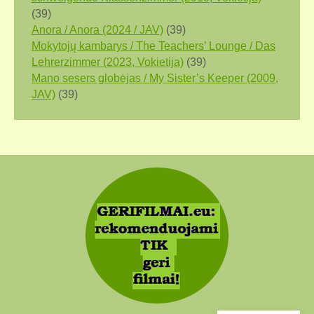
(39)
Anora / Anora (2024 / JAV)
(39)
Mokytojų kambarys / The Teachers’ Lounge / Das
Lehrerzimmer (2023, Vokietija)
(39)
Mano sesers globėjas / My Sister’s Keeper (2009,
JAV)
(39)