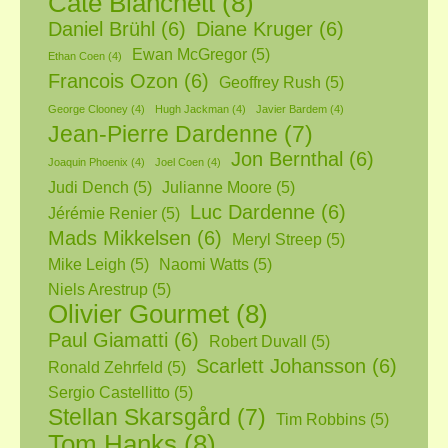
Cate Blanchett
(8)
Daniel Brühl
(6)
Diane Kruger
(6)
Ewan McGregor
(5)
Ethan Coen
(4)
Francois Ozon
(6)
Geoffrey Rush
(5)
George Clooney
(4)
Hugh Jackman
(4)
Javier Bardem
(4)
Jean-Pierre Dardenne
(7)
Jon Bernthal
(6)
Joaquin Phoenix
(4)
Joel Coen
(4)
Judi Dench
(5)
Julianne Moore
(5)
Luc Dardenne
(6)
Jérémie Renier
(5)
Mads Mikkelsen
(6)
Meryl Streep
(5)
Mike Leigh
(5)
Naomi Watts
(5)
Niels Arestrup
(5)
Olivier Gourmet
(8)
Paul Giamatti
(6)
Robert Duvall
(5)
Scarlett Johansson
(6)
Ronald Zehrfeld
(5)
Sergio Castellitto
(5)
Stellan Skarsgård
(7)
Tim Robbins
(5)
Tom Hanks
(8)