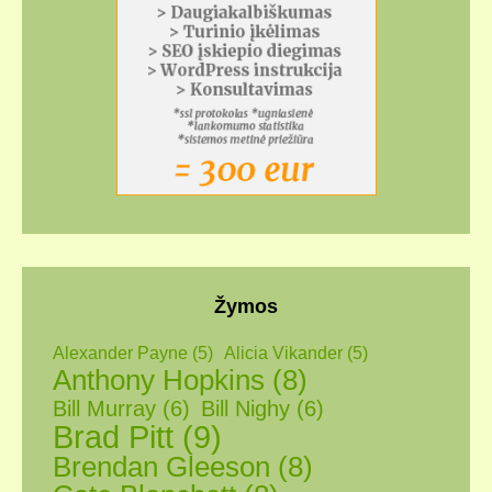
Žymos
Alexander Payne
(5)
Alicia Vikander
(5)
Anthony Hopkins
(8)
Bill Murray
(6)
Bill Nighy
(6)
Brad Pitt
(9)
Brendan Gleeson
(8)