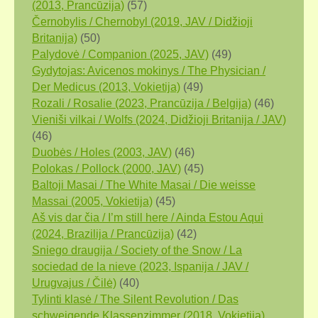
(2013, Prancūzija)
(57)
Černobylis / Chernobyl (2019, JAV / Didžioji
Britanija)
(50)
Palydovė / Companion (2025, JAV)
(49)
Gydytojas: Avicenos mokinys / The Physician /
Der Medicus (2013, Vokietija)
(49)
Rozali / Rosalie (2023, Prancūzija / Belgija)
(46)
Vieniši vilkai / Wolfs (2024, Didžioji Britanija / JAV)
(46)
Duobės / Holes (2003, JAV)
(46)
Polokas / Pollock (2000, JAV)
(45)
Baltoji Masai / The White Masai / Die weisse
Massai (2005, Vokietija)
(45)
Aš vis dar čia / I’m still here / Ainda Estou Aqui
(2024, Brazilija / Prancūzija)
(42)
Sniego draugija / Society of the Snow / La
sociedad de la nieve (2023, Ispanija / JAV /
Urugvajus / Čilė)
(40)
Tylinti klasė / The Silent Revolution / Das
schweigende Klassenzimmer (2018, Vokietija)