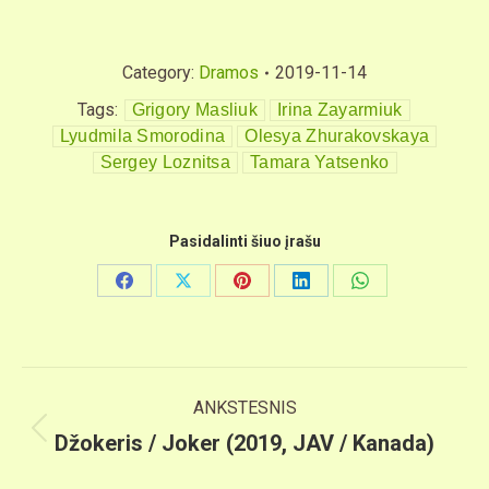
Category:
Dramos
2019-11-14
Tags:
Grigory Masliuk
Irina Zayarmiuk
Lyudmila Smorodina
Olesya Zhurakovskaya
Sergey Loznitsa
Tamara Yatsenko
Pasidalinti šiuo įrašu
Share
Share
Share
Share
Share
on
on
on
on
on
Facebook
X
Pinterest
LinkedIn
WhatsApp
Post
ANKSTESNIS
navigation
Previous
Džokeris / Joker (2019, JAV / Kanada)
post: