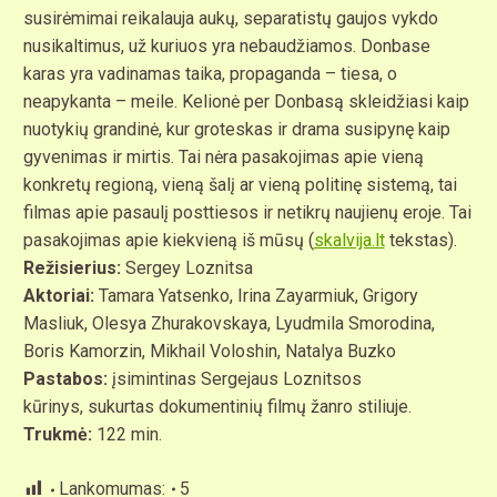
susirėmimai reikalauja aukų, separatistų gaujos vykdo
nusikaltimus, už kuriuos yra nebaudžiamos. Donbase
karas yra vadinamas taika, propaganda – tiesa, o
neapykanta – meile. Kelionė per Donbasą skleidžiasi kaip
nuotykių grandinė, kur groteskas ir drama susipynę kaip
gyvenimas ir mirtis. Tai nėra pasakojimas apie vieną
konkretų regioną, vieną šalį ar vieną politinę sistemą, tai
filmas apie pasaulį posttiesos ir netikrų naujienų eroje. Tai
pasakojimas apie kiekvieną iš mūsų (
skalvija.lt
tekstas).
Režisierius:
Sergey Loznitsa
Aktoriai:
Tamara Yatsenko, Irina Zayarmiuk, Grigory
Masliuk, Olesya Zhurakovskaya, Lyudmila Smorodina,
Boris Kamorzin, Mikhail Voloshin, Natalya Buzko
Pastabos:
įsimintinas Sergejaus Loznitsos
kūrinys, sukurtas
dokumentinių filmų žanro stiliuje.
Trukmė:
122 min.
Lankomumas:
5