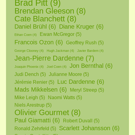
Brad Pitt
(9)
Brendan Gleeson
(8)
Cate Blanchett
(8)
Daniel Brühl
(6)
Diane Kruger
(6)
Ewan McGregor
(5)
Ethan Coen
(4)
Francois Ozon
(6)
Geoffrey Rush
(5)
George Clooney
(4)
Hugh Jackman
(4)
Javier Bardem
(4)
Jean-Pierre Dardenne
(7)
Jon Bernthal
(6)
Joaquin Phoenix
(4)
Joel Coen
(4)
Judi Dench
(5)
Julianne Moore
(5)
Luc Dardenne
(6)
Jérémie Renier
(5)
Mads Mikkelsen
(6)
Meryl Streep
(5)
Mike Leigh
(5)
Naomi Watts
(5)
Niels Arestrup
(5)
Olivier Gourmet
(8)
Paul Giamatti
(6)
Robert Duvall
(5)
Scarlett Johansson
(6)
Ronald Zehrfeld
(5)