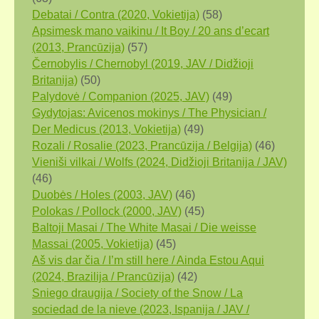
Debatai / Contra (2020, Vokietija)
(58)
Apsimesk mano vaikinu / It Boy / 20 ans d’ecart
(2013, Prancūzija)
(57)
Černobylis / Chernobyl (2019, JAV / Didžioji
Britanija)
(50)
Palydovė / Companion (2025, JAV)
(49)
Gydytojas: Avicenos mokinys / The Physician /
Der Medicus (2013, Vokietija)
(49)
Rozali / Rosalie (2023, Prancūzija / Belgija)
(46)
Vieniši vilkai / Wolfs (2024, Didžioji Britanija / JAV)
(46)
Duobės / Holes (2003, JAV)
(46)
Polokas / Pollock (2000, JAV)
(45)
Baltoji Masai / The White Masai / Die weisse
Massai (2005, Vokietija)
(45)
Aš vis dar čia / I’m still here / Ainda Estou Aqui
(2024, Brazilija / Prancūzija)
(42)
Sniego draugija / Society of the Snow / La
sociedad de la nieve (2023, Ispanija / JAV /