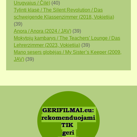
Urugvajus / Čilė)
(40)
Tylinti klasė / The Silent Revolution / Das
schweigende Klassenzimmer (2018, Vokietija)
(39)
Anora / Anora (2024 / JAV)
(39)
Mokytojų kambarys / The Teachers’ Lounge / Das
Lehrerzimmer (2023, Vokietija)
(39)
Mano sesers globėjas / My Sister’s Keeper (2009,
JAV)
(39)