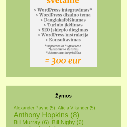
Žymos
Alexander Payne
(5)
Alicia Vikander
(5)
Anthony Hopkins
(8)
Bill Murray
(6)
Bill Nighy
(6)