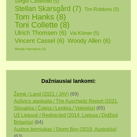
Sergio Castellitto
(5)
Stellan Skarsgård
(7)
Tim Robbins
(5)
Tom Hanks
(8)
Toni Collette
(8)
Ulrich Thomsen
(6)
Val Kilmer
(5)
Vincent Cassel
(6)
Woody Allen
(6)
Woody Harrelson
(4)
Dažniausiai lankomi:
Žemė / Land (2021 / JAV)
(69)
Aušvico ataskaita / The Auschwitz Report (2021,
Slovakija / Čekija / Lenkija / Vokietija)
(65)
Už Lietuvą! / Redirected (2014, Lietuva / Didžioji
Britanija)
(64)
Audros berniukas / Storm Boy (2019, Аustralija)
(63)