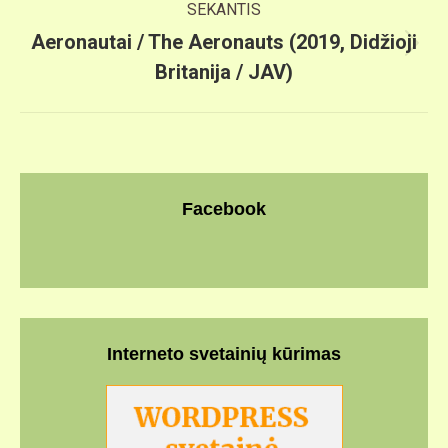
SEKANTIS
Aeronautai / The Aeronauts (2019, Didžioji
Next
Britanija / JAV)
post:
Facebook
Interneto svetainių kūrimas