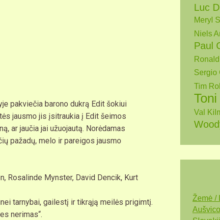
Luc D
Meryl S
Niels A
Paul 
Ronald
Sergio 
Tim Ro
Toni
lyje pakviečia barono dukrą Edit šokiui
Val Kil
tės jausmo jis įsitraukia į Edit šeimos
Woody
ną, ar jaučia jai užuojautą. Norėdamas
tuščių pažadų, melo ir pareigos jausmo
n, Rosalinde Mynster, David Dencik, Kurt
Žemė / 
ei tarnybai, gailestį ir tikrąją meilės prigimtį.
Aušvico
es nerimas“.