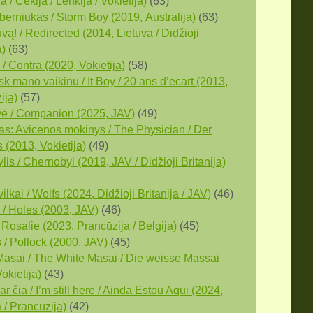
a / Čekija / Lenkija / Vokietija)
(63)
berniukas / Storm Boy (2019, Аustralija)
(63)
vą! / Redirected (2014, Lietuva / Didžioji
a)
(63)
/ Contra (2020, Vokietija)
(58)
k mano vaikinu / It Boy / 20 ans d’ecart (2013,
ija)
(57)
ė / Companion (2025, JAV)
(49)
as: Avicenos mokinys / The Physician / Der
 (2013, Vokietija)
(49)
is / Chernobyl (2019, JAV / Didžioji Britanija)
vilkai / Wolfs (2024, Didžioji Britanija / JAV)
(46)
/ Holes (2003, JAV)
(46)
 Rosalie (2023, Prancūzija / Belgija)
(45)
 / Pollock (2000, JAV)
(45)
 Masai / The White Masai / Die weisse Massai
okietija)
(43)
ar čia / I’m still here / Ainda Estou Aqui (2024,
a / Prancūzija)
(42)