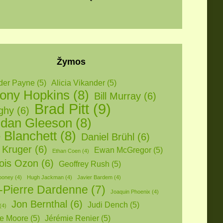
Žymos
der Payne
(5)
Alicia Vikander
(5)
ony Hopkins
(8)
Bill Murray
(6)
Brad Pitt
(9)
ighy
(6)
dan Gleeson
(8)
 Blanchett
(8)
Daniel Brühl
(6)
 Kruger
(6)
Ewan McGregor
(5)
Ethan Coen
(4)
ois Ozon
(6)
Geoffrey Rush
(5)
ooney
(4)
Hugh Jackman
(4)
Javier Bardem
(4)
-Pierre Dardenne
(7)
Joaquin Phoenix
(4)
Jon Bernthal
(6)
Judi Dench
(5)
(4)
ne Moore
(5)
Jérémie Renier
(5)