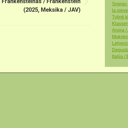
Frankenšteinas / Frankenstein
Sniego 
Next
(2025, Meksika / JAV)
la nieve
post:
Tylinti
Klassen
Anora /
Mokytoj
Lehrerz
Degustat
Italija /