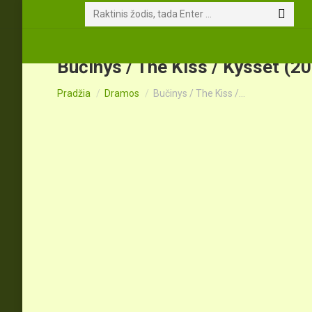
Search:
Bučinys / The Kiss / Kysset (202
You are here:
Pradžia
Dramos
Bučinys / The Kiss /…