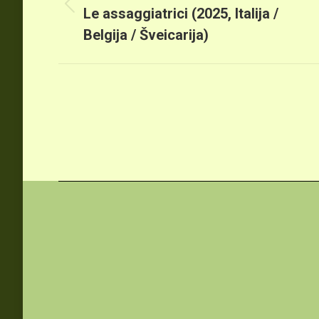
Previous
Le assaggiatrici (2025, Italija /
post:
Belgija / Šveicarija)