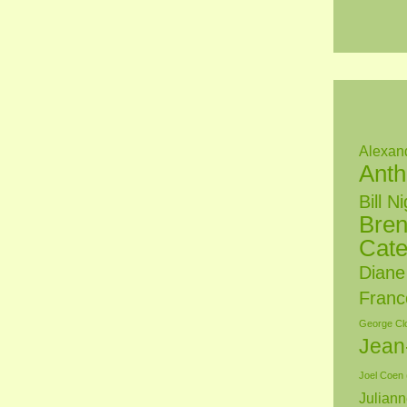
Alexan
Anth
Bill N
Bren
Cate
Diane
Franc
George Cl
Jean
Joel Coen
Julian