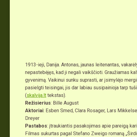
1913-ieji, Danija. Antonas, jaunas leitenantas, vakarė
nepastebėjęs, kad ji negali vaikščioti. Graužiamas kal
gyvenimą. Vaikinui sunku suprasti, ar įsimylėjo mergi
pasielgti teisingai, jis dar labiau susipainioja tarp 
(
skalvija.lt
tekstas).
Režisierius
: Bille August
Aktoriai
: Esben Smed, Clara Rosager, Lars Mikkelse
Dreyer
Pastabos
: įtraukiantis pasakojimas apie pareigą karin
Filmas sukurtas pagal Stefano Zweigo romaną „Širdi