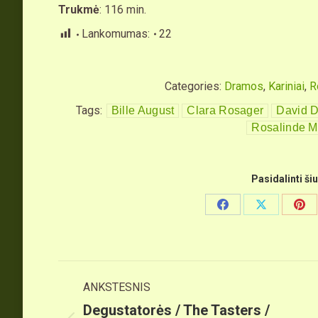
Trukmė
: 116 min.
Lankomumas:
22
Categories:
Dramos
,
Kariniai
,
R
Tags:
Bille August
Clara Rosager
David D
Rosalinde M
Pasidalinti ši
Share
Share
Sha
on
on
on
Facebook
X
Pin
Post
ANKSTESNIS
navigation
Degustatorės / The Tasters /