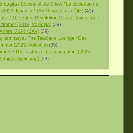
draugija / Society of the Snow / La sociedad de
 (2023, Ispanija / JAV / Urugvajus / Čilė)
(40)
 klasė / The Silent Revolution / Das schweigende
zimmer (2018, Vokietija)
(39)
 Anora (2024 / JAV)
(39)
ų kambarys / The Teachers’ Lounge / Das
immer (2023, Vokietija)
(39)
orės / The Tasters / Le assaggiatrici (2025,
 Belgija / Šveicarija)
(38)