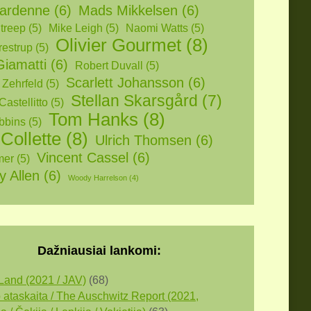
ardenne
(6)
Mads Mikkelsen
(6)
treep
(5)
Mike Leigh
(5)
Naomi Watts
(5)
Olivier Gourmet
(8)
restrup
(5)
Giamatti
(6)
Robert Duvall
(5)
Scarlett Johansson
(6)
 Zehrfeld
(5)
Stellan Skarsgård
(7)
Castellitto
(5)
Tom Hanks
(8)
bbins
(5)
 Collette
(8)
Ulrich Thomsen
(6)
Vincent Cassel
(6)
mer
(5)
 Allen
(6)
Woody Harrelson
(4)
Dažniausiai lankomi:
Land (2021 / JAV)
(68)
 ataskaita / The Auschwitz Report (2021,